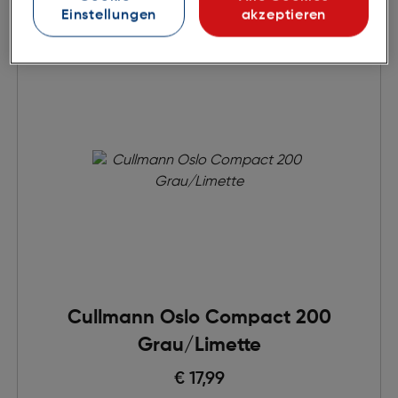
Einstellungen
akzeptieren
Cullmann Oslo Compact 200
Grau/Limette
€ 17,99