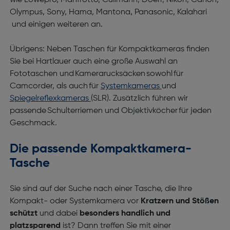
wie Lowepro, Manfrotto, Cullmann, Doerr, Nikon, Canon,
Olympus, Sony, Hama, Mantona, Panasonic, Kalahari
und einigen weiteren an.
Übrigens: Neben Taschen für Kompaktkameras finden
Sie bei Hartlauer auch eine große Auswahl an
Fototaschen und Kamerarucksäcken sowohl für
Camcorder, als auch für
Systemkameras
und
Spiegelreflexkameras
(SLR). Zusätzlich führen wir
passende Schulterriemen und Objektivköcher für jeden
Geschmack.
Die passende Kompaktkamera-
Tasche
Sie sind auf der Suche nach einer Tasche, die Ihre
Kompakt- oder Systemkamera vor
Kratzern und Stößen
schützt
und dabei
besonders handlich und
platzsparend
ist? Dann treffen Sie mit einer