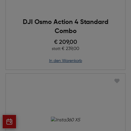
DJI Osmo Action 4 Standard
Combo
Preis nach Rabatts
€ 209,00
Ursprünglicher Preis
€ 239,00
statt
in den Warenkorb