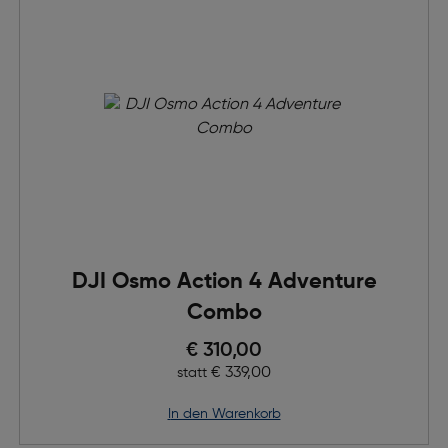
DJI Osmo Action 4 Adventure
Combo
Preis nach Rabatts
€ 310,00
Ursprünglicher Preis
€ 339,00
statt
in den Warenkorb