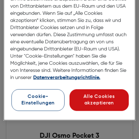
Preis nach Rabatts
€ 230,00
von Drittanbietern aus dem EU-Raum und den USA
Ursprünglicher Preis
€ 299,00
statt
eingebunden. Wenn Sie auf „Alle Cookies
akzeptieren“ klicken, stimmen Sie zu, dass wir und
in den Warenkorb
Drittanbieter Cookies setzen und in Folge
verwenden dürfen. Diese Zustimmung umfasst auch
eine eventuelle Datenübertragung an von uns
eingebundene Drittanbieter (EU-Raum und USA).
Unter "Cookie-Einstellungen" haben Sie die
Möglichkeit, jene Cookies auszuwählen, die für Sie
von Interesse sind. Weitere Informationen finden Sie
in unserer
Datenverarbeitungsrichtlinie.
Cookie-
Alle Cookies
Einstellungen
akzeptieren
DJI Osmo Pocket 3