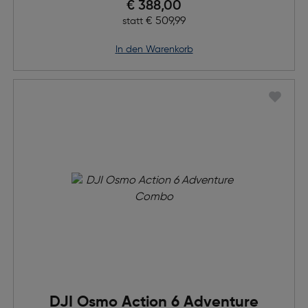
Preis nach Rabatts
€ 388,00
Ursprünglicher Preis
€ 509,99
statt
in den Warenkorb
DJI Osmo Action 6 Adventure