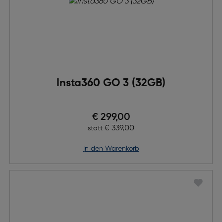
Insta360 GO 3 (32GB)
Preis nach Rabatts
€ 299,00
Ursprünglicher Preis
€ 339,00
statt
in den Warenkorb