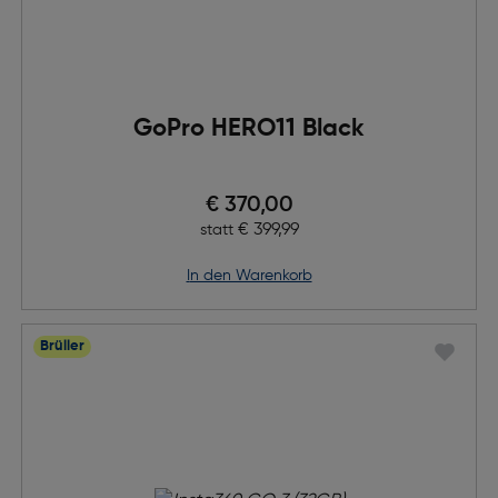
GoPro HERO11 Black
Preis nach Rabatts
€ 370,00
Ursprünglicher Preis
€ 399,99
statt
in den Warenkorb
Brüller