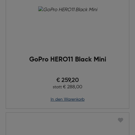
GoPro HERO11 Black Mini
Preis nach Rabatts
€ 259,20
Ursprünglicher Preis
€ 288,00
statt
in den Warenkorb