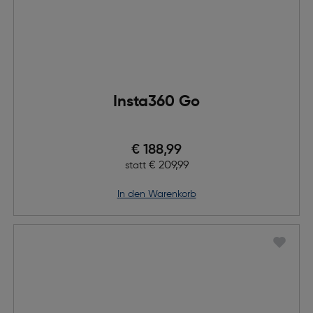
Insta360 Go
Preis nach Rabatts
€ 188,99
Ursprünglicher Preis
€ 209,99
statt
in den Warenkorb