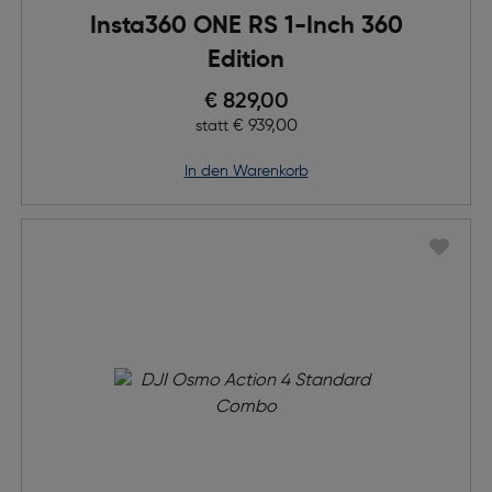
Insta360 ONE RS 1-Inch 360
Edition
Preis nach Rabatts
€ 829,00
Ursprünglicher Preis
€ 939,00
statt
in den Warenkorb