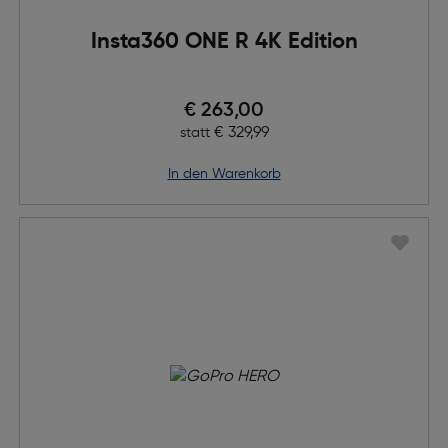
Insta360 ONE R 4K Edition
Preis nach Rabatts
€ 263,00
Ursprünglicher Preis
€ 329,99
statt
in den Warenkorb