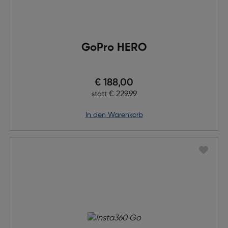
GoPro HERO
Preis nach Rabatts
€ 188,00
Ursprünglicher Preis
€ 229,99
statt
in den Warenkorb