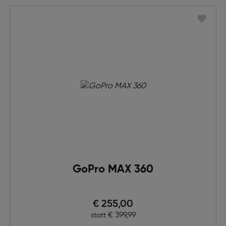
GoPro MAX 360
Preis nach Rabatts
€ 255,00
Ursprünglicher Preis
€ 399,99
statt