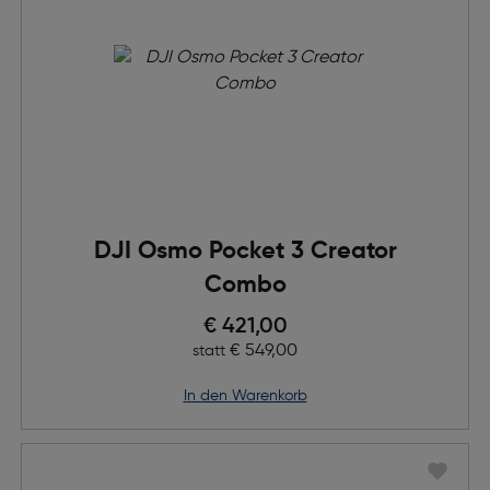
DJI Osmo Pocket 3 Creator
Combo
Preis nach Rabatts
€ 421,00
Ursprünglicher Preis
€ 549,00
statt
in den Warenkorb