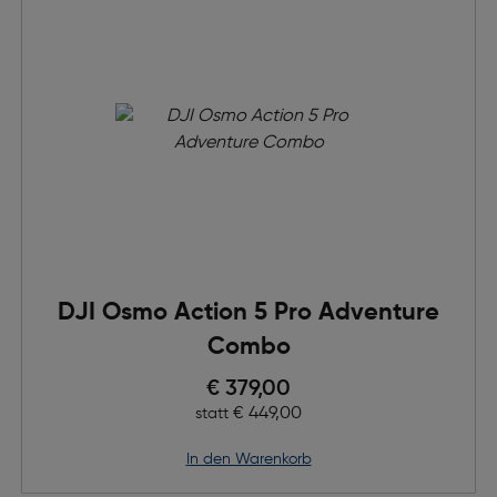
DJI Osmo Action 5 Pro Adventure
Combo
Preis nach Rabatts
€ 379,00
Ursprünglicher Preis
€ 449,00
statt
in den Warenkorb