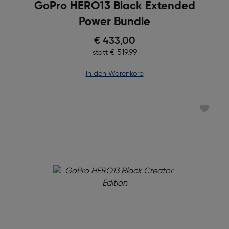
GoPro HERO13 Black Extended
Power Bundle
Preis nach Rabatts
€ 433,00
Ursprünglicher Preis
€ 519,99
statt
in den Warenkorb