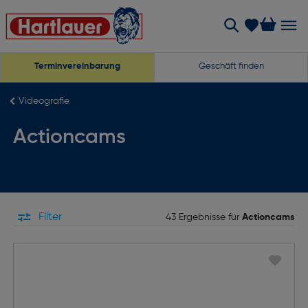
Terminvereinbarung
Geschäft finden
Videografie
Actioncams
Filter
43 Ergebnisse für
Actioncams