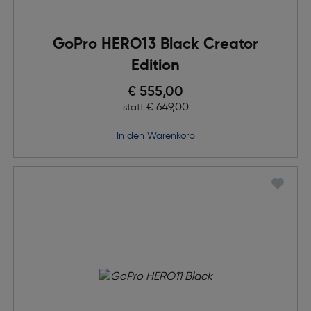
GoPro HERO13 Black Creator
Edition
Preis nach Rabatts
€ 555,00
Ursprünglicher Preis
€ 649,00
statt
in den Warenkorb