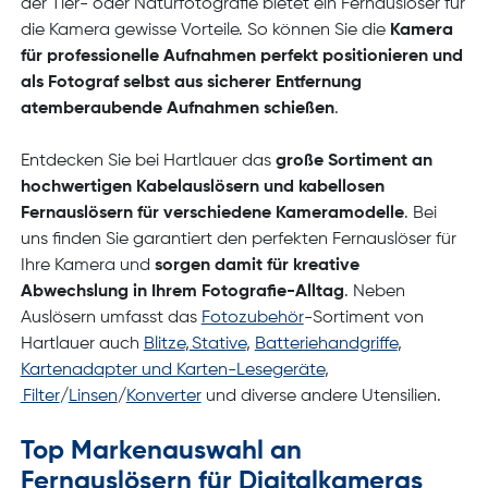
der Tier- oder Naturfotografie bietet ein Fernauslöser für
die Kamera gewisse Vorteile. So können Sie die
Kamera
für professionelle Aufnahmen perfekt positionieren und
als Fotograf selbst aus sicherer Entfernung
atemberaubende Aufnahmen schießen
.
Entdecken Sie bei Hartlauer das
große Sortiment an
hochwertigen Kabelauslösern und kabellosen
Fernauslösern für verschiedene Kameramodelle
. Bei
uns finden Sie garantiert den perfekten Fernauslöser für
Ihre Kamera und
sorgen damit für kreative
Abwechslung in Ihrem Fotografie-Alltag
. Neben
Auslösern umfasst das
Fotozubehör
-Sortiment von
Hartlauer auch
Blitze
,
Stative
,
Batteriehandgriffe
,
Kartenadapter und Karten-Lesegeräte
,
Filter
/
Linsen
/
Konverter
und diverse andere Utensilien.
Top Markenauswahl an
Fernauslösern für Digitalkameras