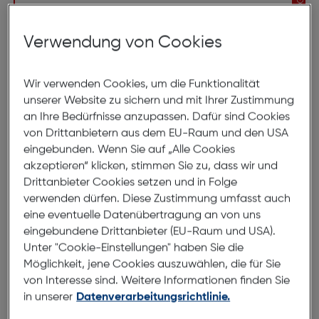
EXPERTEN
Kontaktieren Sie unseren Kundendienst und
vereinbaren Sie gleich einen Termin mit einem
Verwendung von Cookies
Experten.
Haben Sie Fragen?
Wir verwenden Cookies, um die Funktionalität
unserer Website zu sichern und mit Ihrer Zustimmung
Finden Sie gleich Ihr Geschäft
an Ihre Bedürfnisse anzupassen. Dafür sind Cookies
von Drittanbietern aus dem EU-Raum und den USA
eingebunden. Wenn Sie auf „Alle Cookies
Jetzt Termin vereinbaren
akzeptieren“ klicken, stimmen Sie zu, dass wir und
Drittanbieter Cookies setzen und in Folge
Kontaktieren Sie unsere Hotline
verwenden dürfen. Diese Zustimmung umfasst auch
0800 31 13 33
eine eventuelle Datenübertragung an von uns
Mo-Fr 08:00–18:00, Sa 09:00–13:00
eingebundene Drittanbieter (EU-Raum und USA).
Unter "Cookie-Einstellungen" haben Sie die
Möglichkeit, jene Cookies auszuwählen, die für Sie
von Interesse sind. Weitere Informationen finden Sie
in unserer
Datenverarbeitungsrichtlinie.
Taschen für