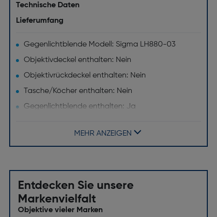
Technische Daten
Lieferumfang
Gegenlichtblende Modell: Sigma LH880­-03
Objektivdeckel enthalten: Nein
Objektivrückdeckel enthalten: Nein
Tasche/Köcher enthalten: Nein
Gegenlichtblende enthalten: Ja
Objektiv
MEHR ANZEIGEN
Bildsensor Format: Vollformat
Maximum Vergrößerung: 0,20x
Objektivtyp: Tele Objektiv
Entdecken Sie unsere
Minimale Blendenzahl: 16
Markenvielfalt
Blendenlamellen: 9
Objektive vieler Marken