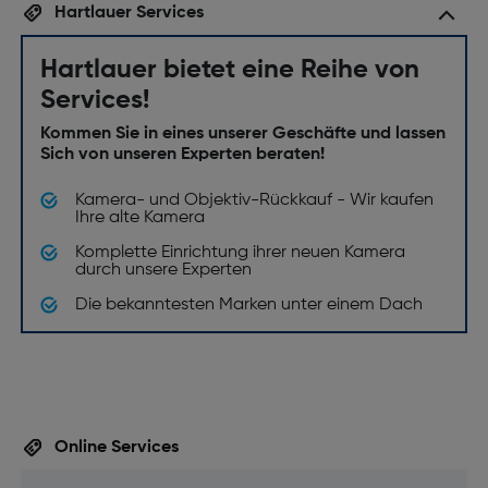
Hartlauer Services
Befestigungstyp: Bajonett
Spritzwasserschutz: Ja
Hartlauer bietet eine Reihe von
Staubschutz: Ja
Services!
Leistungen
Kommen Sie in eines unserer Geschäfte und lassen
Sich von unseren Experten beraten!
Kompatibilität: Canon EF
Kamera- und Objektiv-Rückkauf - Wir kaufen
Autofokus: Ja
Ihre alte Kamera
Manueller Fokus: Ja
Komplette Einrichtung ihrer neuen Kamera
durch unsere Experten
Gewicht und Abmessungen
Die bekanntesten Marken unter einem Dach
Gewicht [g]: 1130
Filtergröße [mm]: 82
Abmessungen (DxL) [mm]: 91,4x114,9
Online Services