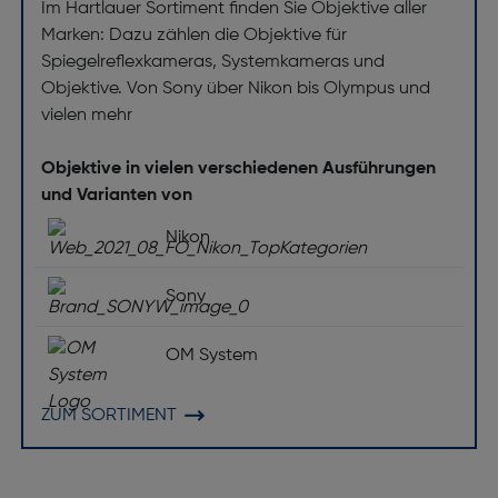
Im Hartlauer Sortiment finden Sie Objektive aller
Naheinstellgrenze [m]: 0,875
Marken: Dazu zählen die Objektive für
Maximale Blendenzahl: 1,8
Spiegelreflexkameras, Systemkameras und
Bildstabilisator: Nein
Objektive. Von Sony über Nikon bis Olympus und
vielen mehr
Feste Brennweite [mm]: 135
Zoom-Fähigkeit: Nein
Objektive in vielen verschiedenen Ausführungen
Komponente für: Spiegelreflexkamera
und Varianten von
Innenfokussierung (IF): Nein
Nikon
Blendenbereich (F-F): 1,8-16
Sony
Fokuseinstellung: Auto/Manuell
Objektiv-Struktur: 13 Linsen in 10 Gruppen inkl. ED
OM System
und asphärische Linsen
Objektivanschluss: Canon EF
ZUM SORTIMENT
Design
Produktfarbe: Schwarz