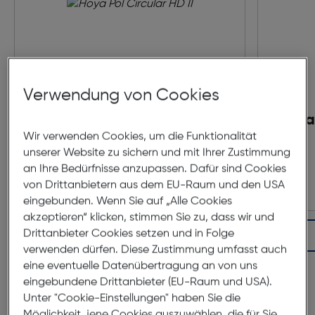
Verwendung von Cookies
Hoya Pol Circular HD II
Hoya
Wir verwenden Cookies, um die Funktionalität
unserer Website zu sichern und mit Ihrer Zustimmung
€ 136,90
an Ihre Bedürfnisse anzupassen. Dafür sind Cookies
von Drittanbietern aus dem EU-Raum und den USA
eingebunden. Wenn Sie auf „Alle Cookies
akzeptieren“ klicken, stimmen Sie zu, dass wir und
Drittanbieter Cookies setzen und in Folge
In den Warenkorb
verwenden dürfen. Diese Zustimmung umfasst auch
eine eventuelle Datenübertragung an von uns
eingebundene Drittanbieter (EU-Raum und USA).
Produktbeschreibung
Unter "Cookie-Einstellungen" haben Sie die
Möglichkeit, jene Cookies auszuwählen, die für Sie