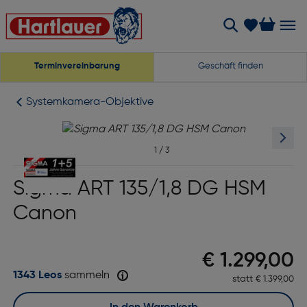
Terminvereinbarung
Geschäft finden
Systemkamera-Objektive
1
/
3
Sigma ART 135/1,8 DG HSM
Canon
Preis nach
€ 1.299,00
1343 Leos
sammeln
statt
Ursprünglich
€ 1.399,00