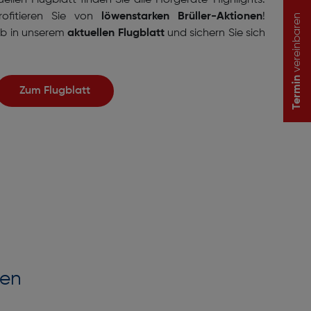
llen Flugblatt finden Sie alle Hörgeräte-Highlights.
ofitieren Sie von
löwenstarken Brüller-Aktionen
!
vereinbaren
ab in unserem
aktuellen Flugblatt
und sichern Sie sich
Termin
Zum Flugblatt
len