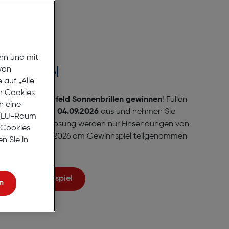
ern und mit
von
winnspiel
auf „Alle
er Cookies
 vier Karl Lagerfeld Sonnenbrillen gewinnen
! Füllen
h eine
s einschließlich 04.09.2026
aus und nehmen Sie
r (EU-Raum
il. Bei der Auslosung werden nur Einsendungen von
e Cookies
gt, die bis 04.09.2026 am Gewinnspiel teilgenommen
n Sie in
Zum Gewinnspiel
n