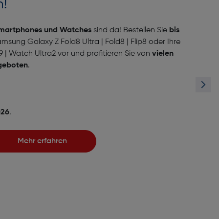
n!
martphones und Watches
sind da! Bestellen Sie
bis
msung Galaxy Z Fold8 Ultra | Fold8 | Flip8 oder Ihre
 Watch Ultra2 vor und profitieren Sie von
vielen
ngeboten
.
026
.
Mehr erfahren