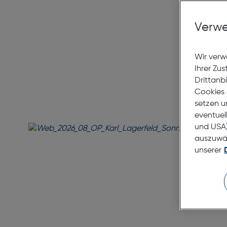
Verwe
Wir verw
Ihrer Zu
Drittanb
Cookies 
setzen u
eventuel
und USA)
auszuwähl
unserer