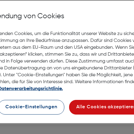
Gewinnspiele
ndung von Cookies
enden Cookies, um die Funktionalität unserer Website zu sich
stimmung an Ihre Bedürfnisse anzupassen. Dafür sind Cookies 
Karl Lagerfeld Ge
ietern aus dem EU-Raum und den USA eingebunden. Wenn Sie 
akzeptieren“ klicken, stimmen Sie zu, dass wir und Drittanbiet
Jetzt teilnehmen und
eine von
nd in Folge verwenden dürfen. Diese Zustimmung umfasst auc
Sie das Gewinnspielformular
bi
le Datenübertragung an von uns eingebundene Drittanbiete
automatisch am Gewinnspiel te
. Unter "Cookie-Einstellungen" haben Sie die Möglichkeit, jen
Teilnehmer:innen berücksichti
en, die für Sie von Interesse sind. Weitere Informationen finde
haben.
Datenverarbeitungsrichtlinie.
Cookie-Einstellungen
Alle Cookies akzeptiere