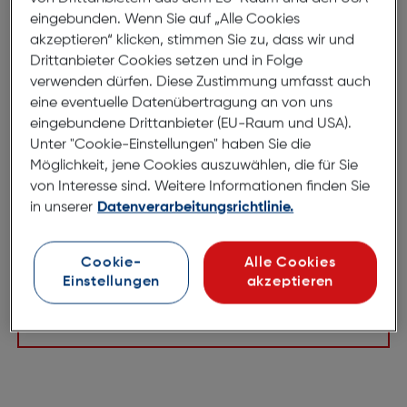
eingebunden. Wenn Sie auf „Alle Cookies
EXPERTEN
akzeptieren“ klicken, stimmen Sie zu, dass wir und
Kontaktieren Sie unseren Kundendienst und
Drittanbieter Cookies setzen und in Folge
vereinbaren Sie gleich einen Termin mit einem
verwenden dürfen. Diese Zustimmung umfasst auch
Experten.
eine eventuelle Datenübertragung an von uns
Haben Sie Fragen?
eingebundene Drittanbieter (EU-Raum und USA).
Unter "Cookie-Einstellungen" haben Sie die
Möglichkeit, jene Cookies auszuwählen, die für Sie
Finden Sie gleich Ihr Geschäft
von Interesse sind. Weitere Informationen finden Sie
in unserer
Datenverarbeitungsrichtlinie.
Jetzt Termin vereinbaren
Cookie-
Alle Cookies
Kontaktieren Sie unsere Hotline
Einstellungen
akzeptieren
0800 31 13 33
Mo-Fr 08:00–18:00, Sa 09:00–13:00