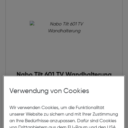
Nabo Tilt 601 TV Wandhalterung
Verwendung von Cookies
€ 49,95
in den Warenkorb
Wir verwenden Cookies, um die Funktionalität
unserer Website zu sichern und mit Ihrer Zustimmung
an Ihre Bedürfnisse anzupassen. Dafür sind Cookies
Beratung
von Drittanbietern aus dem EU-Raum und den USA