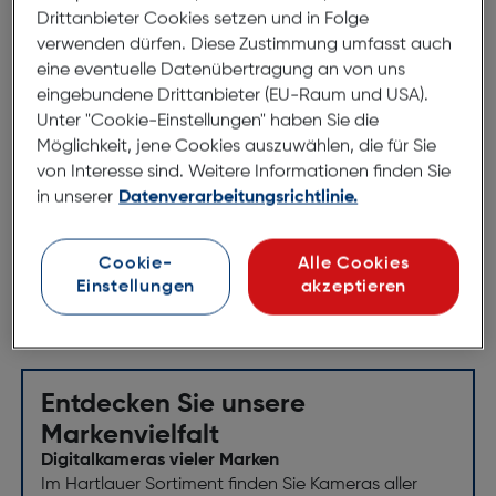
schützen möchten?
Drittanbieter Cookies setzen und in Folge
verwenden dürfen. Diese Zustimmung umfasst auch
eine eventuelle Datenübertragung an von uns
Dann sind unsere Jumboalben bestens dazu
eingebundene Drittanbieter (EU-Raum und USA).
geeignet!
Unter "Cookie-Einstellungen" haben Sie die
Möglichkeit, jene Cookies auszuwählen, die für Sie
Technische Daten
von Interesse sind. Weitere Informationen finden Sie
Merkmale
in unserer
Datenverarbeitungsrichtlinie.
Maximale Kapazität [Blätter]: 100
Cookie-
Alle Cookies
Medienabmessungen (Einzelblatt): 30x30
Einstellungen
akzeptieren
Entdecken Sie unsere
Markenvielfalt
Digitalkameras vieler Marken
Im Hartlauer Sortiment finden Sie Kameras aller