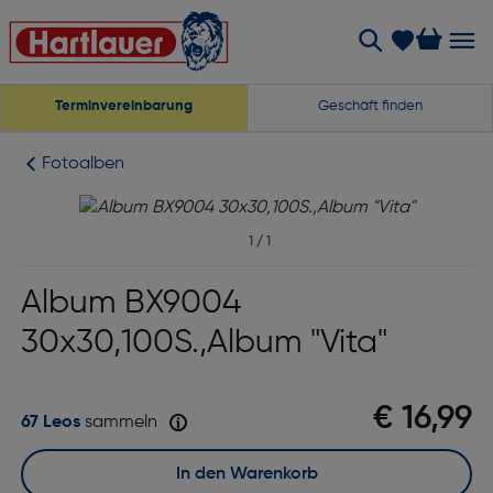
Terminvereinbarung
Geschäft finden
Fotoalben
1
/
1
Album BX9004
30x30,100S.,Album "Vita"
€ 16,99
67 Leos
sammeln
In den Warenkorb