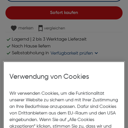
Sofort kaufen
merken
vergleichen
Lagernd | 2 bis 3 Werktage Lieferzeit
Nach Hause liefern
Selbstabholung in
Verfügbarkeit prüfen
Produktbeschreibung
Verwendung von Cookies
Album BX9004 30x30,100S.,Album
Wir verwenden Cookies, um die Funktionalität
"Vita"
unserer Website zu sichern und mit Ihrer Zustimmung
ArtNr.: 440408912
an Ihre Bedürfnisse anzupassen. Dafür sind Cookies
von Drittanbietern aus dem EU-Raum und den USA
Sie haben eine große Anzahl von
eingebunden. Wenn Sie auf „Alle Cookies
Fotos, die Sie aufbewahren und
akzeptieren“ klicken, stimmen Sie zu, dass wir und