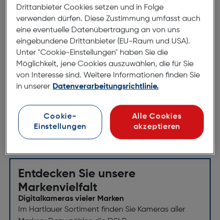
und quadratischem Bildausschnitt 6x6 cm auf der
Drittanbieter Cookies setzen und in Folge
Vorderseite für ein persönliches Fotos. Das Minimax
verwenden dürfen. Diese Zustimmung umfasst auch
bietet Platz für 100 Fotos im Format 10x15 cm. Die
eine eventuelle Datenübertragung an von uns
Serie Fun besitzt weitere zahlreiche Artikel im
eingebundene Drittanbieter (EU-Raum und USA).
Sortiment.Farbe: bis zu 12 attraktive Farben
Unter "Cookie-Einstellungen" haben Sie die
Verpackung: geschrumpfte Folie
Möglichkeit, jene Cookies auszuwählen, die für Sie
von Interesse sind. Weitere Informationen finden Sie
Besonderheiten
in unserer
Datenverarbeitungsrichtlinie.
- Ausstanzung
- Strukturpapier
Cookie-
Alle Cookies
Einstellungen
akzeptieren
Entdecken Sie unsere
Markenvielfalt
Digitalkameras vieler Marken
Im Hartlauer Sortiment finden Sie Kameras aller