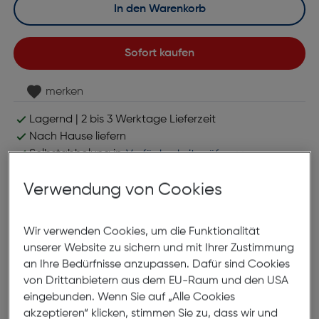
In den Warenkorb
Sofort kaufen
merken
Lagernd | 2 bis 3 Werktage Lieferzeit
Nach Hause liefern
Selbstabholung in
Verfügbarkeit prüfen
Verwendung von Cookies
Produktbeschreibung
Wir verwenden Cookies, um die Funktionalität
Album ME-110 10x15 Fun Sand
unserer Website zu sichern und mit Ihrer Zustimmung
ArtNr.: 440409613
an Ihre Bedürfnisse anzupassen. Dafür sind Cookies
von Drittanbietern aus dem EU-Raum und den USA
Minimaxalbum im Hardcover-Einband mit
eingebunden. Wenn Sie auf „Alle Cookies
schwarzen Seiten mit hochwertigem Papiereinband
akzeptieren“ klicken, stimmen Sie zu, dass wir und