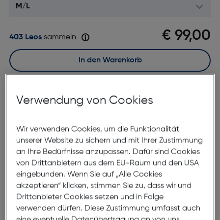
€ 99,00
403 Leos
sammeln
In den Warenkorb
Sofort kaufen
Verwendung von Cookies
merken
vergleichen
Wir verwenden Cookies, um die Funktionalität
7 bis 9 Werktage Lieferzeit
unserer Website zu sichern und mit Ihrer Zustimmung
Nach Hause liefern
an Ihre Bedürfnisse anzupassen. Dafür sind Cookies
Selbstabholung in
Verfügbarkeit prüfen
von Drittanbietern aus dem EU-Raum und den USA
eingebunden. Wenn Sie auf „Alle Cookies
akzeptieren“ klicken, stimmen Sie zu, dass wir und
Produktbeschreibung
Drittanbieter Cookies setzen und in Folge
verwenden dürfen. Diese Zustimmung umfasst auch
Apple Watch 46mm Slate
eine eventuelle Datenübertragung an von uns