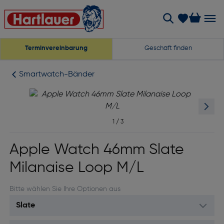
Terminvereinbarung
Geschäft finden
Smartwatch-Bänder
1
/
3
Apple Watch 46mm Slate
Milanaise Loop M/L
Bitte wählen Sie Ihre Optionen aus