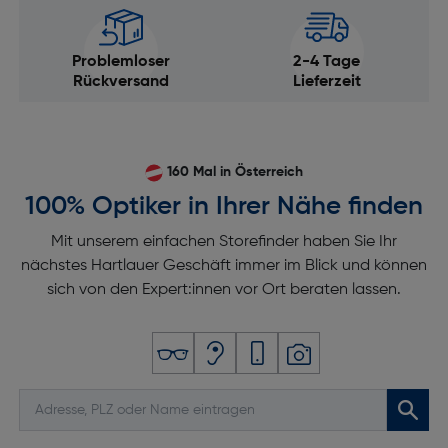
Thermometer: Ja
Beschleunigungsmesser: Ja
Problemloser
2-4 Tage
Rückversand
Lieferzeit
Schlafanalyse: Ja
Wetteranzeige: Ja
Herzfrequenzmonitor: Ja
160 Mal in Österreich
Blutsauerstoff-Sensor: Ja
100% Optiker in Ihrer Nähe finden
Höhenmesser: Ja
Mit unserem einfachen Storefinder haben Sie Ihr
Kompass: Ja
nächstes Hartlauer Geschäft immer im Blick und können
Wecker: Ja
sich von den Expert:innen vor Ort beraten lassen.
Stoppuhr: Ja
Bildschirm
Display-Typ: OLED Display
Touchscreen: Ja