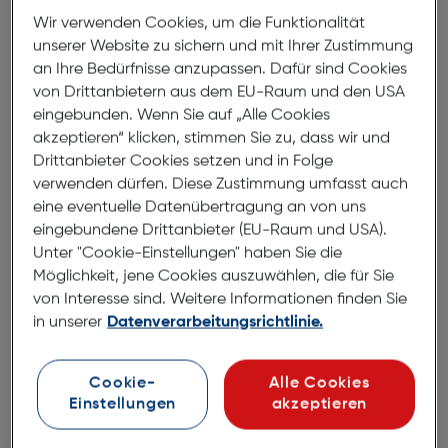
7 bis 9 Werktage Lieferzeit
Wir verwenden Cookies, um die Funktionalität
Nach Hause liefern
unserer Website zu sichern und mit Ihrer Zustimmung
Selbstabholung in
Verfügbarkeit prüfen
an Ihre Bedürfnisse anzupassen. Dafür sind Cookies
von Drittanbietern aus dem EU-Raum und den USA
eingebunden. Wenn Sie auf „Alle Cookies
Produktbeschreibung
akzeptieren“ klicken, stimmen Sie zu, dass wir und
Drittanbieter Cookies setzen und in Folge
Apple Watch S11 LTE 42mm Natural
verwenden dürfen. Diese Zustimmung umfasst auch
Titan Case + Stone Grey Sport
eine eventuelle Datenübertragung an von uns
S/M
eingebundene Drittanbieter (EU-Raum und USA).
ArtNr.: 180011677
Unter "Cookie-Einstellungen" haben Sie die
Möglichkeit, jene Cookies auszuwählen, die für Sie
Erhalte wertvolle Infos zu deiner
von Interesse sind. Weitere Informationen finden Sie
in unserer
Datenverarbeitungsrichtlinie.
Gesundheit
Die Apple Watch Series 11 gibt dir wertvolle
Cookie-
Alle Cookies
Informationen zu deiner Gesundheit, wie etwa
Einstellungen
akzeptieren
Bluthochdruck Mitteilungen und Schlafindex. Bring