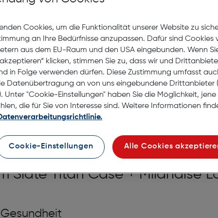
auf die Wunschliste
enden Cookies, um die Funktionalität unserer Website zu sich
stimmung an Ihre Bedürfnisse anzupassen. Dafür sind Cookies 
7 bis 9 Werktage Lieferz
ietern aus dem EU-Raum und den USA eingebunden. Wenn Sie 
Nach Hause liefern
akzeptieren“ klicken, stimmen Sie zu, dass wir und Drittanbiet
Selbstabholung in
Verf
nd in Folge verwenden dürfen. Diese Zustimmung umfasst auc
le Datenübertragung an von uns eingebundene Drittanbiete
. Unter "Cookie-Einstellungen" haben Sie die Möglichkeit, jen
en, die für Sie von Interesse sind. Weitere Informationen finde
Datenverarbeitungsrichtlinie.
Cookie-Einstellungen
Alle Cookies akzeptiere
m Slate Titan Case + Milanaise 
r Gesundheit