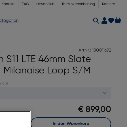
Kontakt
FAQ
Löwenclub
Terminvereinbarung
Karriere
Kategorien
ArtNr.: 180011692
 S11 LTE 46mm Slate
+ Milanaise Loop S/M
n aus
€ 899,00
In den Warenkorb