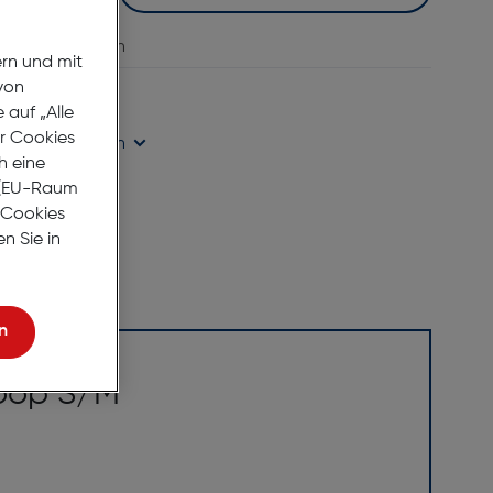
vergleichen
ern und mit
von
eit
auf „Alle
er Cookies
ügbarkeit prüfen
h eine
r (EU-Raum
e Cookies
n Sie in
n
Loop S/M