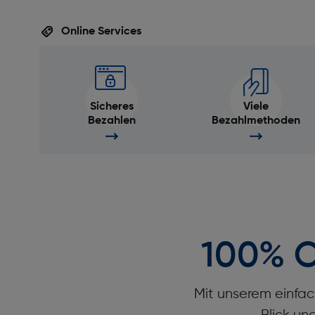
Merkmale
Online Services
Umgebungslichtsensor: Ja
Thermometer: Ja
Schlafanalyse: Ja
Sicheres
Viele
Herzfrequenzmonitor: Ja
Bezahlen
Bezahlmethoden
Höhenmesser: Ja
Wecker: Ja
Bildschirm
Display-Typ: OLED Display
Displaydiagonale [cm]: 4,98
100% O
Leistungen
Mit unserem einfac
Prozessor: Apple S10 Chip