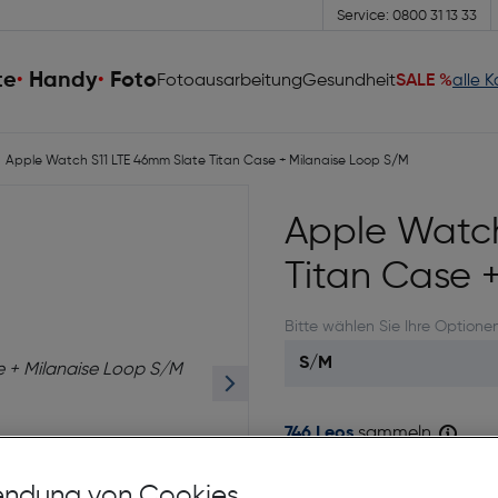
Service: 0800 31 13 33
te
Handy
Foto
Fotoausarbeitung
Gesundheit
SALE %
alle 
Apple Watch S11 LTE 46mm Slate Titan Case + Milanaise Loop S/M
Apple Watch
Titan Case 
Bitte wählen Sie Ihre Optione
746 Leos
sammeln
Sofort kaufen
ndung von Cookies