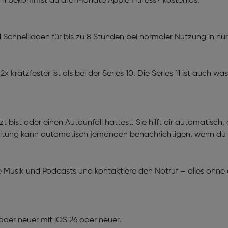
 11 bekommst du drei Monate Apple Fitness+ kostenlos.
Schnellladen für bis zu 8 Stunden bei normaler Nutzung in nur
x kratzfester ist als bei der Series 10. Die Series 11 ist auch
t bist oder einen Autounfall hattest. Sie hilft dir automatisch
eitung kann automatisch jemanden benachrichtigen, wenn du
e Musik und Podcasts und kontaktiere den Notruf – alles ohne d
 oder neuer mit iOS 26 oder neuer.