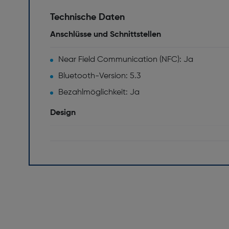
Technische Daten
Anschlüsse und Schnittstellen
Near Field Communication (NFC): Ja
Bluetooth-Version: 5.3
Bezahlmöglichkeit: Ja
Design
Material des Uhrengehäuses: Poliertes Titan i
Spritzwassergeschützt: Ja
Farbe: Schiefer
Netzwerk
GPS: Ja