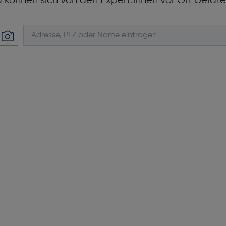
d können sich von den Expert:innen vor Ort berate
Batterielebensdauer (GPS-Mo
Tiefe [mm]: 9,7
Gewicht [g]: 34,4