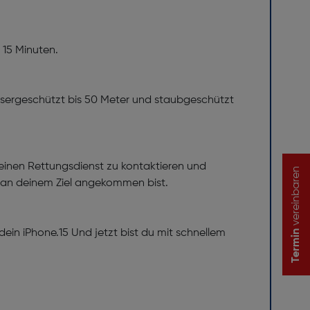
 15 Minuten.
 wassergeschützt bis 50 Meter und staubgeschützt
, einen Rettungsdienst zu kontaktieren und
vereinbaren
 an deinem Ziel angekommen bist.
ein iPhone.15 Und jetzt bist du mit schnellem
Termin