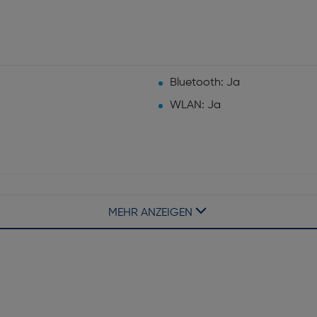
Bluetooth: Ja
WLAN: Ja
n Raumfahrt-Qualität
Kratzfest: Ja
MEHR ANZEIGEN
Wasserdichtigkeit: Ja
Armbandfarbe: Schiefer