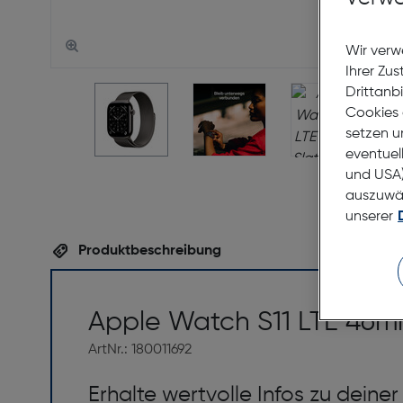
Wir verw
Ihrer Zu
Drittanb
Cookies 
setzen u
eventuel
und USA)
auszuwähl
unserer
Produktbeschreibung
Apple Watch S11 LTE 46m
ArtNr.: 180011692
Erhalte wertvolle Infos zu deine