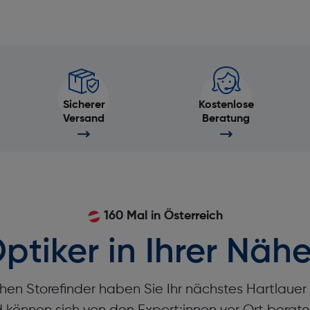
Musiksteuerung: Ja
Beschleunigungsmesser: Ja
Wetteranzeige: Ja
Sicherer
Kostenlose
Blutsauerstoff-Sensor: Ja
Versand
Beratung
Kompass: Ja
Stoppuhr: Ja
160 Mal in Österreich
Touchscreen: Ja
ptiker in Ihrer Nähe
hen Storefinder haben Sie Ihr nächstes Hartlaue
Mikrofon: Ja