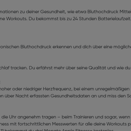
ormationen zu deiner Gesundheit, wie etwa Bluthochdruck Mittei
deine Workouts. Du bekommst bis zu 24 Stunden Batterielaufzeit
hronischen Bluthochdruck erkennen und dich über eine möglich
hlaf tracken. Du erfährst mehr über seine Qualität und wie d
t
i hoher oder niedriger Herzfrequenz, bei einem unregelmäßige
ten über Nacht erfassten Gesundheitsdaten an und miss den Sa
um die Uhr angenehm tragen – beim Trainieren und sogar, wenn 
tness mit fortschrittlichen Messwerten für alle deine Workouts