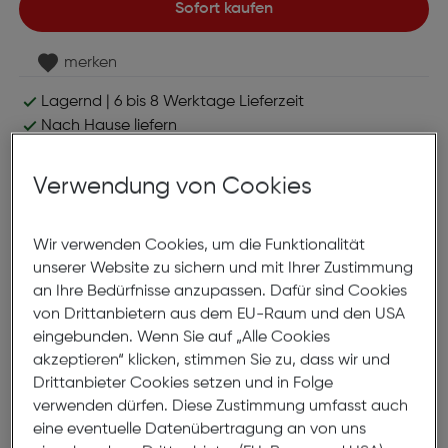
Sofort kaufen
merken
Lagernd | 6 bis 8 Werktage Lieferzeit
Nach Hause liefern
Selbstabholung in
Verfügbarkeit prüfen
Verwendung von Cookies
Produktbeschreibung
Wir verwenden Cookies, um die Funktionalität
Axxtra HDMI auf DVI 1m
unserer Website zu sichern und mit Ihrer Zustimmung
an Ihre Bedürfnisse anzupassen. Dafür sind Cookies
ArtNr.: 775189733
von Drittanbietern aus dem EU-Raum und den USA
PRODUKTINFORMATIONEN
eingebunden. Wenn Sie auf „Alle Cookies
- unterstützt DVI single oder dual link
akzeptieren“ klicken, stimmen Sie zu, dass wir und
- unterstützt 1920x1080 @ 60Hz, 1080p
Drittanbieter Cookies setzen und in Folge
- Gold platinierte Konnektoren
verwenden dürfen. Diese Zustimmung umfasst auch
- perfekt für HDTV, PC, Monitore
eine eventuelle Datenübertragung an von uns
- NYLON ummanteltes Kabel