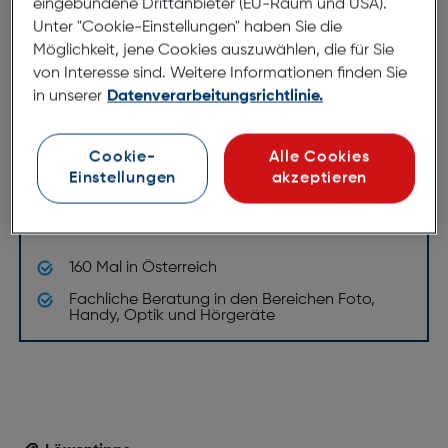
eingebundene Drittanbieter (EU-Raum und USA).
Unter "Cookie-Einstellungen" haben Sie die
Möglichkeit, jene Cookies auszuwählen, die für Sie
von Interesse sind. Weitere Informationen finden Sie
Hartlauer Services
in unserer
Datenverarbeitungsrichtlinie.
Hartlauer bietet eine Reihe von
Cookie-
Alle Cookies
Services!
Einstellungen
akzeptieren
Kommen Sie in unsere Geschäfte und lassen Sie
sich von unseren Experten beraten!
160 Mal in Österreich
Fachliche Beratung in den Bereichen Foto,
Handy, Optik und Hörgeräte