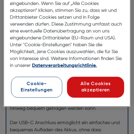
eingebunden. Wenn Sie auf „Alle Cookies
Die Axxtra LED Stirnlampe ist ein vielseitiges und
akzeptieren“ klicken, stimmen Sie zu, dass wir und
leistungsstarkes Beleuchtungswerkzeug, das für eine
Drittanbieter Cookies setzen und in Folge
Vielzahl von Aktivitäten im Innen- und Außenbereich
verwenden dürfen. Diese Zustimmung umfasst auch
geeignet ist. Mit einer Ladezeit von knapp 2,5
eine eventuelle Datenübertragung an von uns
Stunden ist der 1200 mAh Akku schnell einsatzbereit
eingebundene Drittanbieter (EU-Raum und USA).
und bietet eine zuverlässige Energiequelle für
Unter "Cookie-Einstellungen" haben Sie die
längere Einsatzzeiten.
Möglichkeit, jene Cookies auszuwählen, die für Sie
von Interesse sind. Weitere Informationen finden Sie
Mit der Wasserfestigkeit nach IPX4 ist die Stirnlampe
in unserer
Datenverarbeitungsrichtlinie.
gegen Spritzwasser geschützt und eignet sich somit
ideal für Outdoor-Aktivitäten wie Camping,
Cookie-
Alle Cookies
Wandern oder Angeln. Das geringe Gewicht von nur
Einstellungen
akzeptieren
70 g sorgt für einen angenehmen Tragekomfort,
sodass die Lampe auch über längere Zeiträume
hinweg bequem getragen werden kann.
Der USB-C Anschluss ermöglicht ein einfaches und
bequemes Aufladen des Akkus, ohne dass