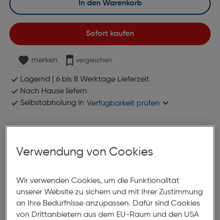
In den Warenkorb
Sofort kaufen
merken
vergleichen
Lagernd | 6 bis 8 Werktage Lieferzeit
Nach Hause liefern
Selbstabholung in
Verfügbarkeit prüfen
Produktbeschreibung
Verwendung von Cookies
Axxtra LED Stirnlampe 120 Lumen,
Akku, Sensor, IPX6
Wir verwenden Cookies, um die Funktionalität
ArtNr.: 960199061
unserer Website zu sichern und mit Ihrer Zustimmung
an Ihre Bedürfnisse anzupassen. Dafür sind Cookies
Leistungsstarke Stirnlampe
von Drittanbietern aus dem EU-Raum und den USA