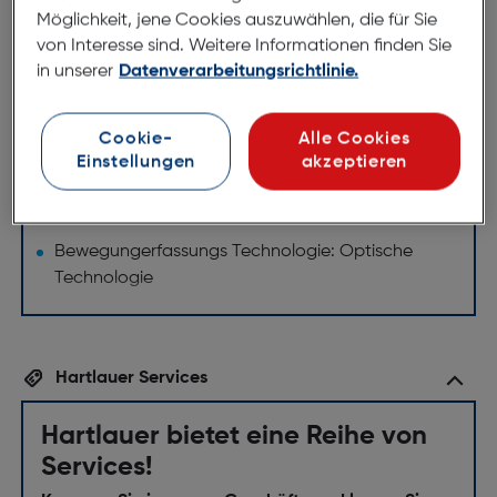
3 dpi Stufen: 800 – 1200 – 1600
Möglichkeit, jene Cookies auszuwählen, die für Sie
Nano-Empfänger an der Maus
von Interesse sind. Weitere Informationen finden Sie
in unserer
Datenverarbeitungsrichtlinie.
Technische Daten
Maus
Cookie-
Alle Cookies
Einstellungen
akzeptieren
Geräteschnittstelle: 2,4 GHz Funkmaus
Knopfanzahl: 6 reaktionsschnelle Tasten
Bewegungerfassungs Technologie: Optische
Technologie
Hartlauer Services
Hartlauer bietet eine Reihe von
Services!