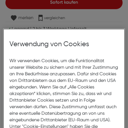
Sofort kaufen
merken
vergleichen
Lagernd | 2 bis 3 Werktage Lieferzeit
Nach Hause liefern
Selbstabholung in
Verwendung von Cookies
Verfügbarkeit prüfen
Wir verwenden Cookies, um die Funktionalität
Produktbeschreibung
unserer Website zu sichern und mit Ihrer Zustimmung
an Ihre Bedürfnisse anzupassen. Dafür sind Cookies
Axxtra Maus rose
von Drittanbietern aus dem EU-Raum und den USA
ArtNr.: 520040024
eingebunden. Wenn Sie auf „Alle Cookies
akzeptieren“ klicken, stimmen Sie zu, dass wir und
2,4 GHz Funkmaus
Drittanbieter Cookies setzen und in Folge
Plug & Play
verwenden dürfen. Diese Zustimmung umfasst auch
eine eventuelle Datenübertragung an von uns
Optische Technologie
eingebundene Drittanbieter (EU-Raum und USA).
6 reaktionsschnelle Tasten
Unter "Cookie-Einstellungen" haben Sie die