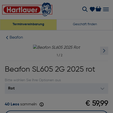
Terminvereinbarung
Geschäft finden
Beafon
1
/
2
Beafon SL605 2G 2025 rot
Bitte wählen Sie Ihre Optionen aus
€ 59,99
40 Leos
sammeln