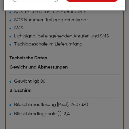
Freisprechen
SOS Taste auf der Geräterückseite
SOS Nummern frei programmierbar
SMS
Lichtsignal bei eingehenden Anrufen und SMS
Tischladeschale im Lieferumfang
Technische Daten
Gewicht und Abmessungen
Gewicht [g]: 86
Bildschirm
Bildschirmauflösung [Pixel]: 240x320
Bildschirmdiagonale ["]: 2,4
Audio