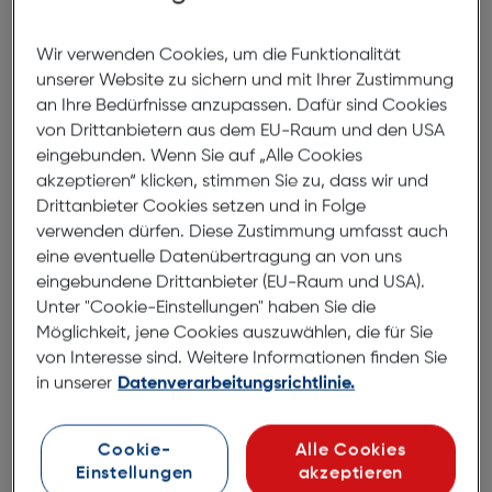
Beafon SL605 2G 2025 rot
Wir verwenden Cookies, um die Funktionalität
ArtNr.: 180012261
unserer Website zu sichern und mit Ihrer Zustimmung
an Ihre Bedürfnisse anzupassen. Dafür sind Cookies
Modisches und schmales Klapphandy mit
von Drittanbietern aus dem EU-Raum und den USA
Außendisplay
eingebunden. Wenn Sie auf „Alle Cookies
akzeptieren“ klicken, stimmen Sie zu, dass wir und
XL 2,4” Farbinnendisplay
Drittanbieter Cookies setzen und in Folge
XL 1,44”Farbaußendisplay
verwenden dürfen. Diese Zustimmung umfasst auch
eine eventuelle Datenübertragung an von uns
Kamera
eingebundene Drittanbieter (EU-Raum und USA).
Fotokontaktanzeige
Unter "Cookie-Einstellungen" haben Sie die
Extra große beleuchtete Tasten
Möglichkeit, jene Cookies auszuwählen, die für Sie
Tastenansage der Nummern zuschaltbar
von Interesse sind. Weitere Informationen finden Sie
in unserer
Datenverarbeitungsrichtlinie.
Extra große XXL Zahlen im Displayanzeige
Leichte Menüführung• Extral lauter Klingelton
Taschenlampe
Cookie-
Alle Cookies
Einstellungen
akzeptieren
Bluetooth