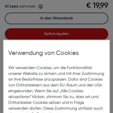
€ 19,99
41 Leos
sammeln
In den Warenkorb
Sofort kaufen
merken
vergleichen
Verwendung von Cookies
Lagernd | 2 bis 3 Werktage Lieferzeit
Nach Hause liefern
Wir verwenden Cookies, um die Funktionalität
Selbstabholung in
Verfügbarkeit prüfen
unserer Website zu sichern und mit Ihrer Zustimmung
an Ihre Bedürfnisse anzupassen. Dafür sind Cookies
von Drittanbietern aus dem EU-Raum und den USA
Produktbeschreibung
eingebunden. Wenn Sie auf „Alle Cookies
akzeptieren“ klicken, stimmen Sie zu, dass wir und
Beatec Wireless Mouse Ghost 3 -
Drittanbieter Cookies setzen und in Folge
transparent black mit LED
verwenden dürfen. Diese Zustimmung umfasst auch