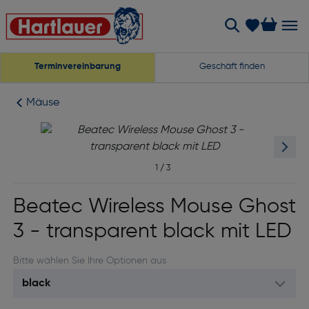
Terminvereinbarung
Geschäft finden
Mäuse
1
/
3
Beatec Wireless Mouse Ghost
3 - transparent black mit LED
Bitte wählen Sie Ihre Optionen aus