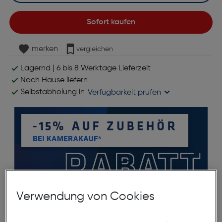
Sofort kaufen
merken
vergleichen
Lagernd | 6 bis 8 Werktage Lieferzeit
Nach Hause liefern
Selbstabholung in
Verfügbarkeit prüfen
*ausgenommen Objektive
Verwendung von Cookies
Produktbeschreibung