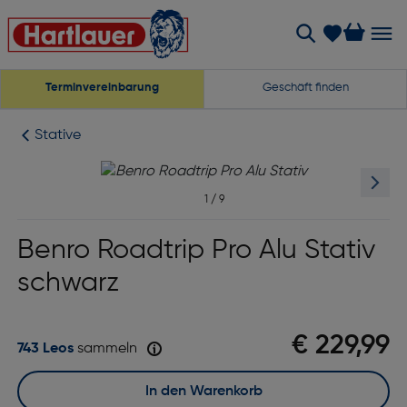
Terminvereinbarung
Geschäft finden
Stative
1
/
9
Benro Roadtrip Pro Alu Stativ
schwarz
€ 229,99
743 Leos
sammeln
In den Warenkorb