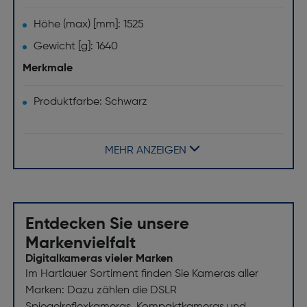
Höhe (max) [mm]: 1525
Gewicht [g]: 1640
Merkmale
Produktfarbe: Schwarz
Beinverriegelung Typ: Twistlock
Anzahl der Beinabschnitte: 5
MEHR ANZEIGEN
Anzahl der Beine [Bein(e)]: 3
Zweck: Smartphone-/Digital-Kamera
Material: Karbon
Entdecken Sie unsere
Markenvielfalt
Digitalkameras vieler Marken
Im Hartlauer Sortiment finden Sie Kameras aller
Marken: Dazu zählen die DSLR