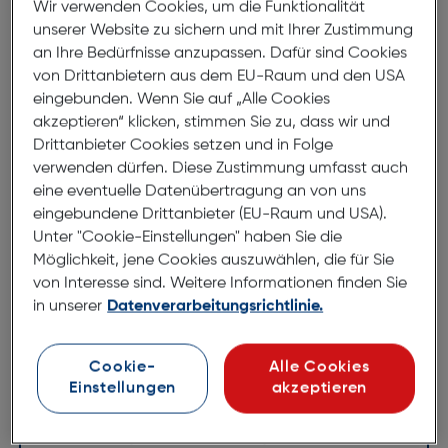
Wir verwenden Cookies, um die Funktionalität
Benro Roadtrip Pro Alu Stativ
unserer Website zu sichern und mit Ihrer Zustimmung
an Ihre Bedürfnisse anzupassen. Dafür sind Cookies
schwarz
von Drittanbietern aus dem EU-Raum und den USA
ArtNr.: 258359312
eingebunden. Wenn Sie auf „Alle Cookies
akzeptieren“ klicken, stimmen Sie zu, dass wir und
Das MeFOTO RoadTrip Pro Stativ
Drittanbieter Cookies setzen und in Folge
von Benro ist ein eleganter,
verwenden dürfen. Diese Zustimmung umfasst auch
tragbarer Reisebegleiter.
eine eventuelle Datenübertragung an von uns
eingebundene Drittanbieter (EU-Raum und USA).
Unter "Cookie-Einstellungen" haben Sie die
Vollgepackt mit unglaublichen Funktionen
Möglichkeit, jene Cookies auszuwählen, die für Sie
und Vielseitigkeit, hat dieses einzigartige
Stativ alles, was Sie brauchen, wenn Sie
von Interesse sind. Weitere Informationen finden Sie
unterwegs sind.
in unserer
Datenverarbeitungsrichtlinie.
Mit einem Gewicht von nur 3,6 lbs,
Cookie-
Alle Cookies
aber einer Tragfähigkeit von 17,6
Einstellungen
akzeptieren
lbs, unterstützt dieses Stativ alles
von Point-and-Shoot bis hin zu