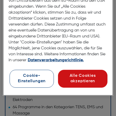
von Drittanbietern aus dem EU-Raum und den USA
Massage, Wärme
eingebunden. Wenn Sie auf „Alle Cookies
akzeptieren“ klicken, stimmen Sie zu, dass wir und
Das EM 89 Digital TENS/EMS mit Wärmefunktion ist
Drittanbieter Cookies setzen und in Folge
ein hochwertiges Medizinprodukt, das transkutane
verwenden dürfen. Diese Zustimmung umfasst auch
elektrische Nervenstimulation (TENS) und elektrische
eine eventuelle Datenübertragung an von uns
Muskelstimulation (EMS) kombiniert. Diese Funktionen
eingebundene Drittanbieter (EU-Raum und USA).
können parallel oder einzeln genutzt werden, was es
Unter "Cookie-Einstellungen" haben Sie die
zu einem vielseitigen Gerät für Schmerzlinderung
Möglichkeit, jene Cookies auszuwählen, die für Sie
und Muskeltraining macht.
von Interesse sind. Weitere Informationen finden Sie
in unserer
Datenverarbeitungsrichtlinie.
Transkutane elektrischeNervenstimulation (TENS)
Elektrische Muskelstimulation (EMS)
Cookie-
Alle Cookies
TENS/EMS und Wärmefunktionparallel und/oder
Einstellungen
akzeptieren
einzeln nutzbar
4 getrennt regelbare Kanäle mit 8 selbstklebenden
Elektroden
64 Programme in den Kategorien TENS, EMS und
Massage