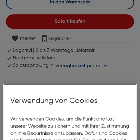
In den Warenkorb
Sofort kaufen
merken
vergleichen
Lagernd | 2 bis 3 Werktage Lieferzeit
Nach Hause liefern
Selbstabholung in
Verfügbarkeit prüfen
Produktbeschreibung
Verwendung von Cookies
Beurer EM 89 Tens/EMS Gerät mit
Wärmefunktion
Wir verwenden Cookies, um die Funktionalität
ArtNr.: 180005881
unserer Website zu sichern und mit Ihrer Zustimmung
an Ihre Bedürfnisse anzupassen. Dafür sind Cookies
4-in-1 Funktionen: TENS, EMS,