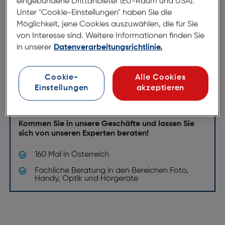
eingebundene Drittanbieter (EU-Raum und USA).
49 & 80
Unter "Cookie-Einstellungen" haben Sie die
2 x 4 Stück im Lieferumfang
Möglichkeit, jene Cookies auszuwählen, die für Sie
von Interesse sind. Weitere Informationen finden Sie
in unserer
Datenverarbeitungsrichtlinie.
Hartlauer Services
Cookie-
Alle Cookies
Einstellungen
akzeptieren
Hartlauer bietet eine Reihe von
Services!
Kommen Sie in unsere Geschäfte und lassen Sie
sich von unseren Experten beraten!
160 Mal in Österreich
Fachliche Beratung in den Bereichen Foto,
Handy, Optik und Hörgeräte