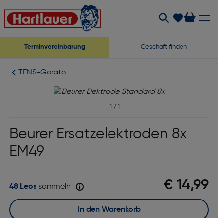
Terminvereinbarung
Geschäft finden
TENS-Geräte
1
/
1
Beurer Ersatzelektroden 8x
EM49
€ 14,99
48 Leos
sammeln
In den Warenkorb