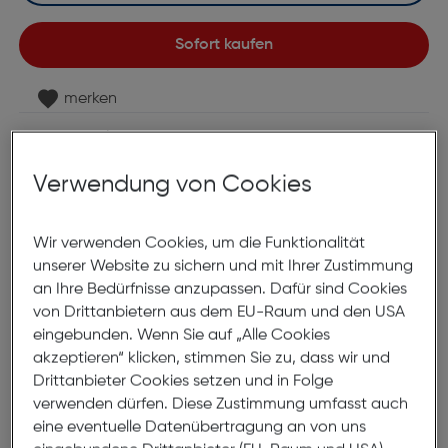
Sofort kaufen
merken
Lagernd | 2 bis 3 Werktage Lieferzeit
Nach Hause liefern
Verwendung von Cookies
Selbstabholung in
Verfügbarkeit prüfen
Wir verwenden Cookies, um die Funktionalität
Produktbeschreibung
unserer Website zu sichern und mit Ihrer Zustimmung
an Ihre Bedürfnisse anzupassen. Dafür sind Cookies
Beurer Ersatzelektroden 8x EM49
von Drittanbietern aus dem EU-Raum und den USA
ArtNr.: 845379386
eingebunden. Wenn Sie auf „Alle Cookies
akzeptieren“ klicken, stimmen Sie zu, dass wir und
Nachkaufset Elektroden
Drittanbieter Cookies setzen und in Folge
verwenden dürfen. Diese Zustimmung umfasst auch
eine eventuelle Datenübertragung an von uns
Kleine Elektroden für Digital TENS/EMS EM 40, 41, 41.1,