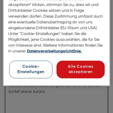
Beurer UB 60 Green Planet
akzeptieren“ klicken, stimmen Sie zu, dass wir und
Wärmeunterbett
Drittanbieter Cookies setzen und in Folge
verwenden dürfen. Diese Zustimmung umfasst auch
ArtNr.: 830977323
eine eventuelle Datenübertragung an von uns
eingebundene Drittanbieter (EU-Raum und USA).
Sieht gut aus und hält warm
Unter "Cookie-Einstellungen" haben Sie die
Möglichkeit, jene Cookies auszuwählen, die für Sie
Genieße kuschelige Wärme und einen beruhigten
von Interesse sind. Weitere Informationen finden Sie
Schlaf mit dem Unterbett UB 60 aus der Green
in unserer
Datenverarbeitungsrichtlinie.
Planet Reihe von Beurer. Die Ober- und Unterseite
des Unterbettes bestehen hierbei aus ca. 80 % und
Cookie-
Alle Cookies
das Schalter-Gehäuse aus ca. 50 % recycletem
Einstellungen
akzeptieren
Material. Außerdem verfügt das UB 60 Green Planet
über zwei ECO-Temperaturstufen und eine effiziente
Rückschaltautomatik. So gibst du nicht nur deinem
Schlaf etwas zurück.