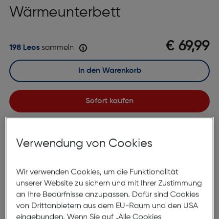
Wärmeunterbett
€ 69,99
198 Leos
sammeln
In den Warenkorb
Sofort kaufen
merken
vergleichen
Verwendung von Cookies
Lagernd | 6 bis 8 Werktage Lieferzeit
Nach Hause liefern
Selbstabholung in
Verfügbarkeit prüfen
Wir verwenden Cookies, um die Funktionalität
unserer Website zu sichern und mit Ihrer Zustimmung
an Ihre Bedürfnisse anzupassen. Dafür sind Cookies
Produktbeschreibung
von Drittanbietern aus dem EU-Raum und den USA
eingebunden. Wenn Sie auf „Alle Cookies