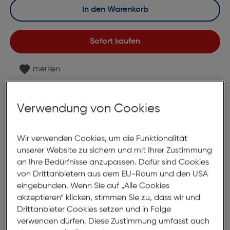
In den Warenkorb
Sofort kaufen
merken
6 bis 8 Werktage Lieferzeit
Nach Hause liefern
Verwendung von Cookies
Selbstabholung in
Verfügbarkeit prüfen
Wir verwenden Cookies, um die Funktionalität
Produktbeschreibung
unserer Website zu sichern und mit Ihrer Zustimmung
an Ihre Bedürfnisse anzupassen. Dafür sind Cookies
Beurer Zubehör Blutdruckmesser M
von Drittanbietern aus dem EU-Raum und den USA
eingebunden. Wenn Sie auf „Alle Cookies
für BM 40 / BM 26
akzeptieren“ klicken, stimmen Sie zu, dass wir und
ArtNr.: 829988481
Drittanbieter Cookies setzen und in Folge
verwenden dürfen. Diese Zustimmung umfasst auch
Ersatzmanschette