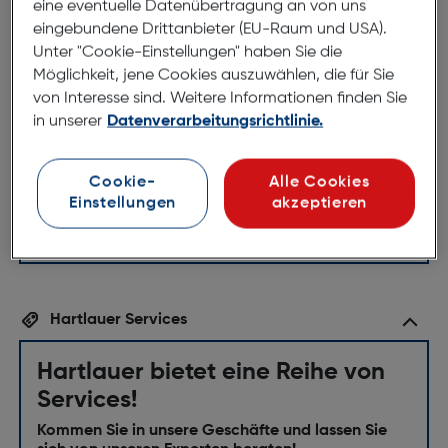
eine eventuelle Datenübertragung an von uns
eingebundene Drittanbieter (EU-Raum und USA).
Die Manschette ist kompatibel mit
Unter "Cookie-Einstellungen" haben Sie die
dem Beurer Oberarm-
Möglichkeit, jene Cookies auszuwählen, die für Sie
von Interesse sind. Weitere Informationen finden Sie
Blutdruckmessgerät BM 26 und BM
in unserer
Datenverarbeitungsrichtlinie.
40.
Für Oberarmumfänge von 22 - 35 cm
Cookie-
Alle Cookies
Einstellungen
akzeptieren
Hartlauer Services
Hartlauer bietet eine Reihe von
Services!
Kommen Sie in unsere Geschäfte und lassen Sie