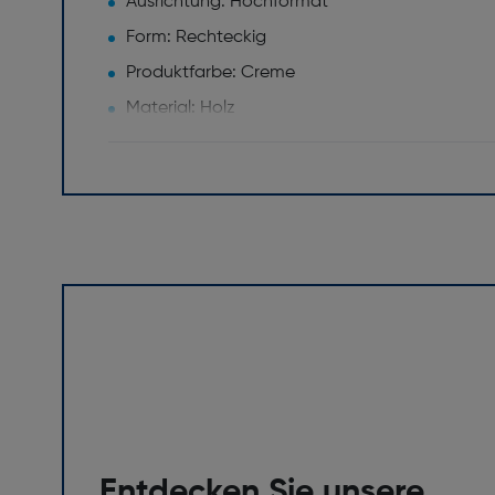
Ausrichtung: Hochformat
Form: Rechteckig
Produktfarbe: Creme
Material: Holz
Bilder pro Rahmen: 1
Gewicht und Abmessungen
Dicke [mm]: 14
Höhe [mm]: 229
Entdecken Sie unsere