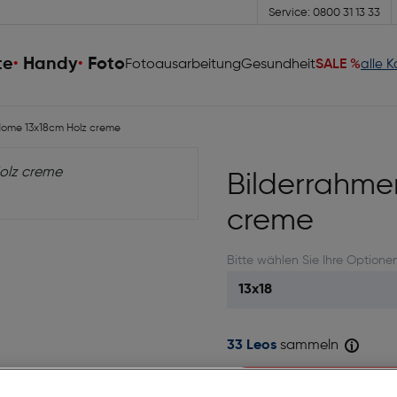
Service: 0800 31 13 33
te
Handy
Foto
Fotoausarbeitung
Gesundheit
SALE %
alle 
ome 13x18cm Holz creme
Bilderrahme
creme
Bitte wählen Sie Ihre Optione
33 Leos
sammeln
Sofort kaufen