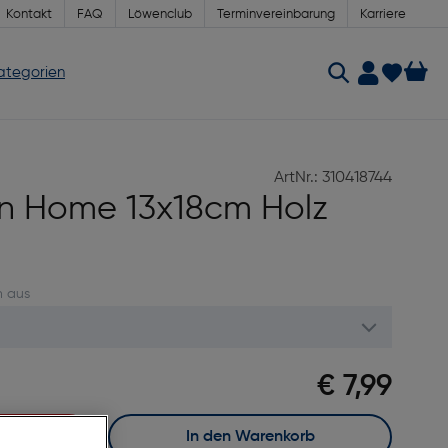
Kontakt
FAQ
Löwenclub
Terminvereinbarung
Karriere
Kategorien
ArtNr.: 310418744
n Home 13x18cm Holz
n aus
€ 7,99
In den Warenkorb