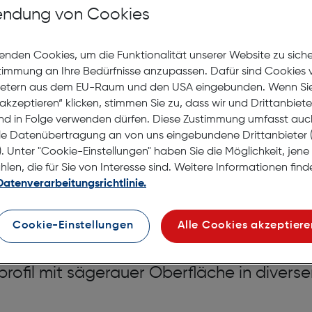
ndung von Cookies
auf die Wunschliste
enden Cookies, um die Funktionalität unserer Website zu sich
Lagernd | 2 bis 3 Werkt
stimmung an Ihre Bedürfnisse anzupassen. Dafür sind Cookies 
Nach Hause liefern
ietern aus dem EU-Raum und den USA eingebunden. Wenn Sie 
Selbstabholung in
Verf
akzeptieren“ klicken, stimmen Sie zu, dass wir und Drittanbiet
nd in Folge verwenden dürfen. Diese Zustimmung umfasst auc
le Datenübertragung an von uns eingebundene Drittanbiete
. Unter "Cookie-Einstellungen" haben Sie die Möglichkeit, jen
en, die für Sie von Interesse sind. Weitere Informationen finde
Datenverarbeitungsrichtlinie.
cm Holz creme
Cookie-Einstellungen
Alle Cookies akzeptiere
rofil mit sägerauer Oberfläche in divers