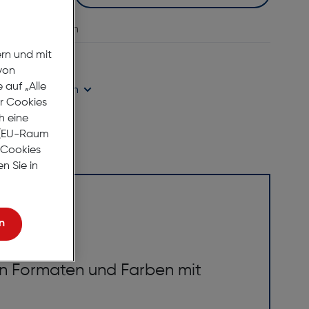
vergleichen
ern und mit
age Lieferzeit
von
auf „Alle
ügbarkeit prüfen
er Cookies
h eine
r (EU-Raum
e Cookies
n Sie in
n
en Formaten und Farben mit