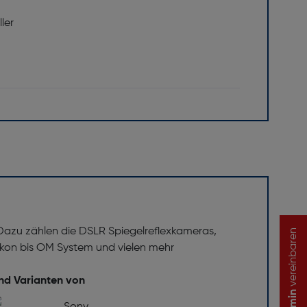
ler
 Dazu zählen die DSLR Spiegelreflexkameras,
vereinbaren
on bis OM System und vielen mehr
und Varianten von
Termin