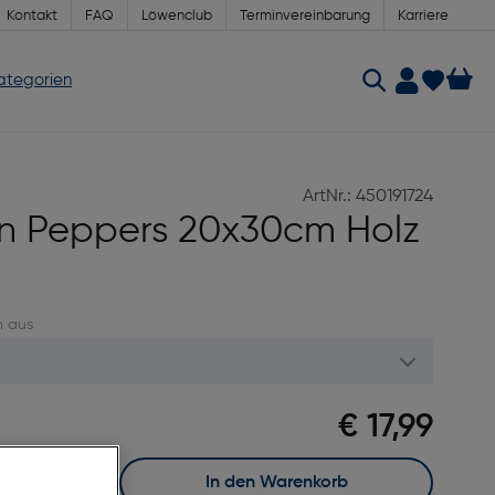
Kontakt
FAQ
Löwenclub
Terminvereinbarung
Karriere
Kategorien
ArtNr.: 450191724
n Peppers 20x30cm Holz
n aus
€ 17,99
In den Warenkorb