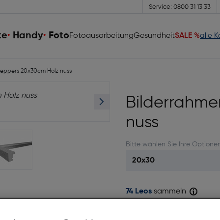
Service: 0800 31 13 33
te
Handy
Foto
Fotoausarbeitung
Gesundheit
SALE %
alle 
eppers 20x30cm Holz nuss
Bilderrahme
nuss
Bitte wählen Sie Ihre Optione
74 Leos
sammeln
Sofort kaufen