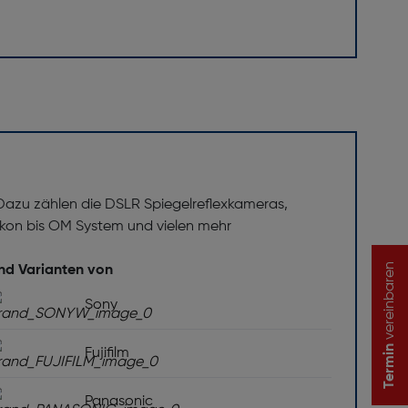
 Dazu zählen die DSLR Spiegelreflexkameras,
on bis OM System und vielen mehr
vereinbaren
und Varianten von
Sony
Termin
Fujifilm
Panasonic