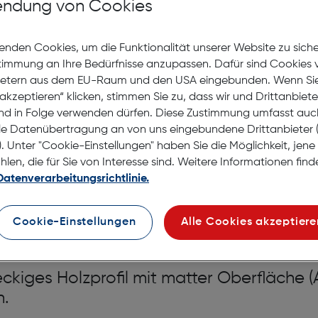
ndung von Cookies
auf die Wunschliste
enden Cookies, um die Funktionalität unserer Website zu sich
Lagernd | 2 bis 3 Werkt
stimmung an Ihre Bedürfnisse anzupassen. Dafür sind Cookies 
Nach Hause liefern
ietern aus dem EU-Raum und den USA eingebunden. Wenn Sie 
Selbstabholung in
Verf
akzeptieren“ klicken, stimmen Sie zu, dass wir und Drittanbiet
nd in Folge verwenden dürfen. Diese Zustimmung umfasst auc
le Datenübertragung an von uns eingebundene Drittanbiete
. Unter "Cookie-Einstellungen" haben Sie die Möglichkeit, jen
en, die für Sie von Interesse sind. Weitere Informationen finde
Datenverarbeitungsrichtlinie.
x30cm Holz nuss
Cookie-Einstellungen
Alle Cookies akzeptiere
kiges Holzprofil mit matter Oberfläche 
n.