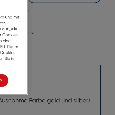
vergleichen
ern und mit
age Lieferzeit
von
auf „Alle
ügbarkeit prüfen
er Cookies
h eine
r (EU-Raum
e Cookies
n Sie in
n
(Ausnahme Farbe gold und silber)