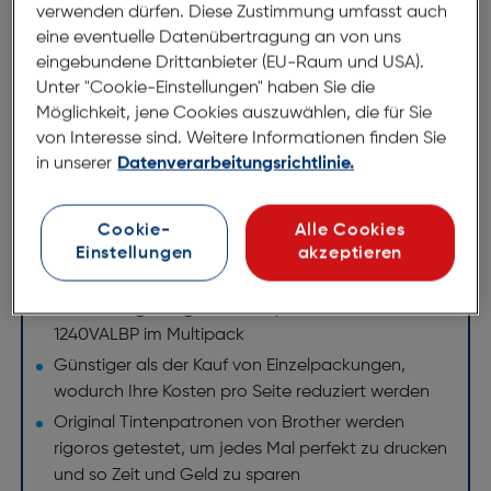
verwenden dürfen. Diese Zustimmung umfasst auch
eine eventuelle Datenübertragung an von uns
eingebundene Drittanbieter (EU-Raum und USA).
Brother berücksichtigt die Auswirkungen auf die
Unter "Cookie-Einstellungen" haben Sie die
Umwelt in jeder Phase des Lebenszyklus Ihrer
Möglichkeit, jene Cookies auszuwählen, die für Sie
Tintenpatrone und reduziert den Abfall bei der
von Interesse sind. Weitere Informationen finden Sie
Entsorgung. Unsere gesamte Hardware und alle
in unserer
Datenverarbeitungsrichtlinie.
unsere Tintenpatronen sind so gebaut, dass sie die
Umwelt so wenig wie möglich belasten.
Cookie-
Alle Cookies
Jede Patrone druckt 600 Seiten in
Einstellungen
akzeptieren
Übereinstimmung mit ISO/IEC 24711
Hochwertige Original Tintenpatrone Brother LC-
1240VALBP im Multipack
Günstiger als der Kauf von Einzelpackungen,
wodurch Ihre Kosten pro Seite reduziert werden
Original Tintenpatronen von Brother werden
rigoros getestet, um jedes Mal perfekt zu drucken
und so Zeit und Geld zu sparen