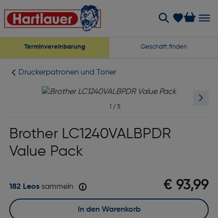
Terminvereinbarung
Geschäft finden
Druckerpatronen und Toner
1
/
5
Brother LC1240VALBPDR
Value Pack
€ 93,99
182 Leos
sammeln
In den Warenkorb