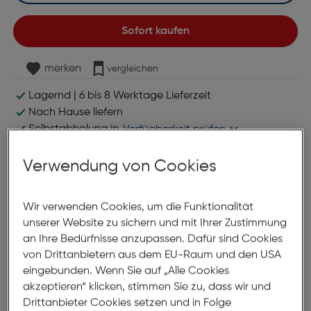
Sofort kaufen
merken
vergleichen
Lagernd | 6 bis 8 Werktage Lieferzeit
Nach Hause liefern
Selbstabholung in
Verfügbarkeit prüfen
Verwendung von Cookies
Produktbeschreibung
Wir verwenden Cookies, um die Funktionalität
Brother LC1240VALBPDR Value
unserer Website zu sichern und mit Ihrer Zustimmung
Pack
an Ihre Bedürfnisse anzupassen. Dafür sind Cookies
ArtNr.: 550895516
von Drittanbietern aus dem EU-Raum und den USA
eingebunden. Wenn Sie auf „Alle Cookies
Tintenpatronen Value Pack mit
akzeptieren“ klicken, stimmen Sie zu, dass wir und
Schwarz, Cyan, Gelb und Magenta
Drittanbieter Cookies setzen und in Folge