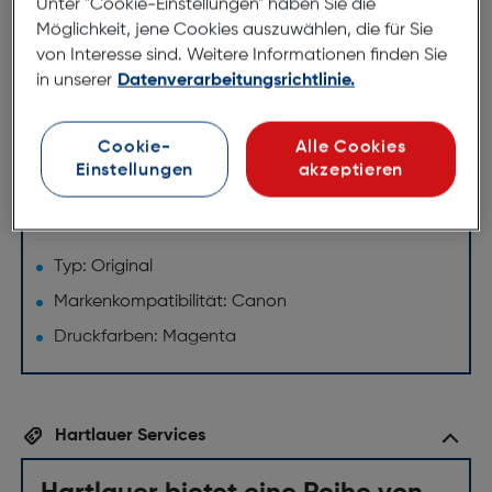
Unter "Cookie-Einstellungen" haben Sie die
Die Toner-Cartridge 069 magenta sorgt bei
Möglichkeit, jene Cookies auszuwählen, die für Sie
kompatiblen Laserdruckern für eine durchgängig
von Interesse sind. Weitere Informationen finden Sie
hohe Druckqualität. Mit einer vollen Cartridge druckt
in unserer
Datenverarbeitungsrichtlinie.
man ca. 1.900 Seiten mit der nötigen Langlebigkeit,
um alle Druckanforderungen zu erfüllen.
Cookie-
Alle Cookies
Einstellungen
akzeptieren
Technische Daten
Merkmale
Typ: Original
Markenkompatibilität: Canon
Druckfarben: Magenta
Hartlauer Services