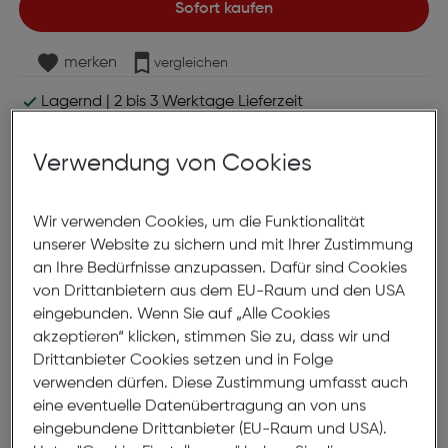
Sofort kaufen
merken
vergleichen
Lagernd | 2 bis 3 Werktage Lieferzeit
Nach Hause liefern
Selbstabholung in
Verfügbarkeit prüfen
Verwendung von Cookies
Produktbeschreibung
Wir verwenden Cookies, um die Funktionalität
unserer Website zu sichern und mit Ihrer Zustimmung
Canon 069 Toner magenta
an Ihre Bedürfnisse anzupassen. Dafür sind Cookies
von Drittanbietern aus dem EU-Raum und den USA
ArtNr.: 550060161
eingebunden. Wenn Sie auf „Alle Cookies
akzeptieren“ klicken, stimmen Sie zu, dass wir und
Bis zu 1.900 Seiten drucken.
Drittanbieter Cookies setzen und in Folge
verwenden dürfen. Diese Zustimmung umfasst auch
Mit dem original Canon Toner wird die optimale
eine eventuelle Datenübertragung an von uns
Druckqualität gewährleistet.
eingebundene Drittanbieter (EU-Raum und USA).