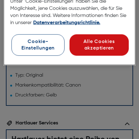
Unter "Cookie-Einstellungen" haben Sie die
Die Toner-Cartridge 069 yellow sorgt bei
Möglichkeit, jene Cookies auszuwählen, die für Sie
kompatiblen Laserdruckern für eine durchgängig
von Interesse sind. Weitere Informationen finden Sie
hohe Druckqualität. Mit einer vollen Cartridge druckt
in unserer
Datenverarbeitungsrichtlinie.
man ca. 1.900 Seiten mit der nötigen Langlebigkeit,
um alle Druckanforderungen zu erfüllen.
Cookie-
Alle Cookies
Einstellungen
akzeptieren
Technische Daten
Merkmale
Typ: Original
Markenkompatibilität: Canon
Druckfarben: Gelb
Hartlauer Services