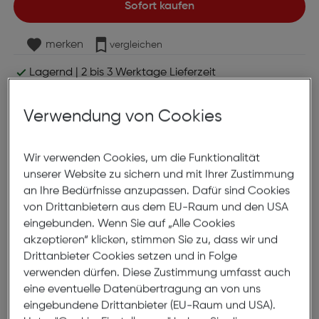
Sofort kaufen
merken
vergleichen
Lagernd | 2 bis 3 Werktage Lieferzeit
Nach Hause liefern
Selbstabholung in
Verfügbarkeit prüfen
Verwendung von Cookies
Produktbeschreibung
Wir verwenden Cookies, um die Funktionalität
unserer Website zu sichern und mit Ihrer Zustimmung
Canon 069 Toner yellow
an Ihre Bedürfnisse anzupassen. Dafür sind Cookies
von Drittanbietern aus dem EU-Raum und den USA
ArtNr.: 550060145
eingebunden. Wenn Sie auf „Alle Cookies
akzeptieren“ klicken, stimmen Sie zu, dass wir und
Bis zu 1.900 Seiten drucken.
Drittanbieter Cookies setzen und in Folge
verwenden dürfen. Diese Zustimmung umfasst auch
Mit dem original Canon Toner wird die optimale
eine eventuelle Datenübertragung an von uns
Druckqualität gewährleistet.
eingebundene Drittanbieter (EU-Raum und USA).