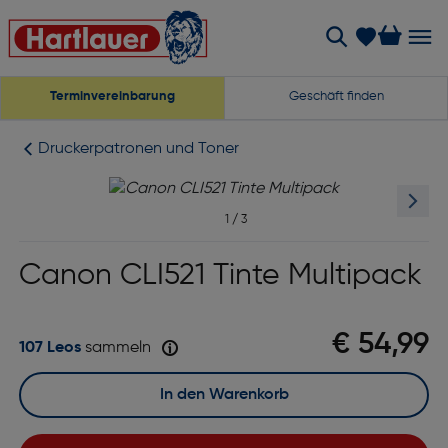
Terminvereinbarung
Geschäft finden
Druckerpatronen und Toner
1
/
3
Canon CLI521 Tinte Multipack
€ 54,99
107 Leos
sammeln
In den Warenkorb