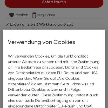
Sofort kaufen
merken
vergleichen
Lagernd | 2 bis 3 Werktage Lieferzeit
Nach Hause liefern
Selbstabholung in
Verfügbarkeit prüfen
Verwendung von Cookies
Produktbeschreibung
Wir verwenden Cookies, um die Funktionalität
unserer Website zu sichern und mit Ihrer Zustimmung
Canon CLI521 Tinte Multipack
an Ihre Bedürfnisse anzupassen. Dafür sind Cookies
ArtNr.: 180003957
von Drittanbietern aus dem EU-Raum und den USA
eingebunden. Wenn Sie auf „Alle Cookies
Dieses Multipack enthält jeweils einen Tintentank der
akzeptieren“ klicken, stimmen Sie zu, dass wir und
Farben Cyan, Magenta und Gelb. Mit diesen drei 9
Drittanbieter Cookies setzen und in Folge
ml fassenden Tintentanks sparst du Zeit und Geld.
verwenden dürfen. Diese Zustimmung umfasst auch
Das ChromaLife100+ System liefert in Kombination
eine eventuelle Datenübertragung an von uns
mit Canon Fotopapier herausragende Ergebnisse
eingebundene Drittanbieter (EU-Raum und USA).