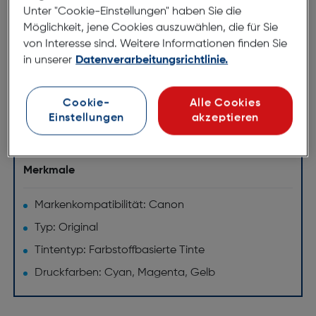
mit hoher Farbstabilität.
Unter "Cookie-Einstellungen" haben Sie die
Möglichkeit, jene Cookies auszuwählen, die für Sie
Original Canon Tinte produziert durchschnittlich
von Interesse sind. Weitere Informationen finden Sie
in unserer
Datenverarbeitungsrichtlinie.
35 % mehr hochwertige Drucke als nachgemachte
Patronen
Original Canon Tinte liefert bei 100% der Drucke
Cookie-
Alle Cookies
immer eine durchgängig hohe Qualität
Einstellungen
akzeptieren
Technische Daten
Merkmale
Markenkompatibilität: Canon
Typ: Original
Tintentyp: Farbstoffbasierte Tinte
Druckfarben: Cyan, Magenta, Gelb