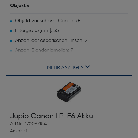
Objektiv
Objektivanschluss: Canon RF
Filtergröße [mm]: 55
Anzahl der aspärischen Linsen: 2
Anzahl Blendenlamellen: 7
Objektivaufbau (Elemente/Gruppen): 17 Linsen in
13 Gruppeninkl. ED und asphärische Linsen
MEHR ANZEIGEN
Objektivtyp: Ultra Telezoom Objektiv
Brennweitenbereich [mm]: 18-150
Minimale Blendenzahl: 40
Maximale Blendenzahl: 3,5
Jupio Canon LP-E6 Akku
Befestigungstyp: Bajonett
ArtNr.: 170067184
Bildschirm
Anzahl: 1