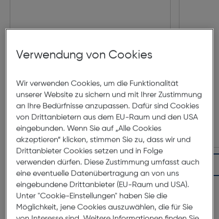
Verwendung von Cookies
DJI RS 3 Pro Combo
Wir verwenden Cookies, um die Funktionalität
unserer Website zu sichern und mit Ihrer Zustimmung
an Ihre Bedürfnisse anzupassen. Dafür sind Cookies
Preis nach Rabatts
€ 860,00
von Drittanbietern aus dem EU-Raum und den USA
Ursprünglicher Preis
€ 939,00
statt
eingebunden. Wenn Sie auf „Alle Cookies
akzeptieren“ klicken, stimmen Sie zu, dass wir und
Drittanbieter Cookies setzen und in Folge
verwenden dürfen. Diese Zustimmung umfasst auch
In den Warenkorb
eine eventuelle Datenübertragung an von uns
eingebundene Drittanbieter (EU-Raum und USA).
Unter "Cookie-Einstellungen" haben Sie die
Bundle Produktbeschreibungen
Möglichkeit, jene Cookies auszuwählen, die für Sie
von Interesse sind. Weitere Informationen finden Sie