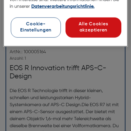
in unserer
Datenverarbeitungsrichtlinie.
Cookie-
Alle Cookies
Einstellungen
akzeptieren
Canon EOS R7+ RF-S 18-150/3.5-
6.3 IS STM
ArtNr.: 100005164
Anzahl: 1
EOS R Innovation trifft APS-C-
Design
Die EOS R Technologie trifft in dieser kleinen,
schnellen und leistungsstarken Hybrid-
Systemkamera auf APS-C Design.Die EOS R7 ist mit
einem APS-C-Sensor ausgestattet. Der bietet mit
deinem Objektiv 1,6-mal mehr Telereichweite als
dieselbe Brennweite bei einer Vollformatkamera. Du