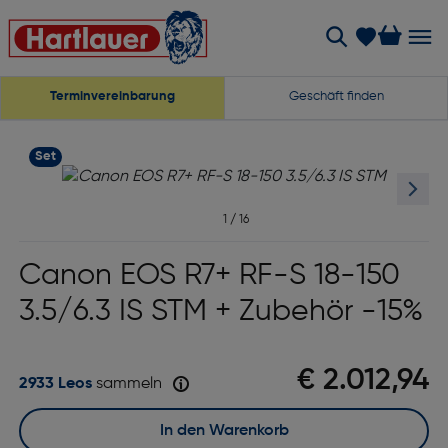
Terminvereinbarung
Geschäft finden
Set
1
/
16
Canon EOS R7+ RF-S 18-150
3.5/6.3 IS STM + Zubehör -15%
€ 2.012,94
2933 Leos
sammeln
In den Warenkorb