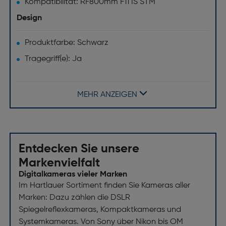
Kompatibilität: RF800mm F11 IS STM
Design
Produktfarbe: Schwarz
Tragegriff(e): Ja
Anzahl von Fächern: 1
Verschlussart: Reißverschluss
MEHR ANZEIGEN
Abnehmbarer Schultergurt: Ja
Entdecken Sie unsere
Markenvielfalt
Digitalkameras vieler Marken
Im Hartlauer Sortiment finden Sie Kameras aller
Marken: Dazu zählen die DSLR
Spiegelreflexkameras, Kompaktkameras und
Systemkameras. Von Sony über Nikon bis OM