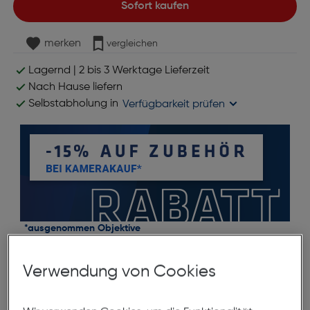
Sofort kaufen
merken
vergleichen
Lagernd | 2 bis 3 Werktage Lieferzeit
Nach Hause liefern
Selbstabholung in
Verfügbarkeit prüfen
*ausgenommen Objektive
Verwendung von Cookies
Produktbeschreibung
Canon LZ1435 Objektivbeutel