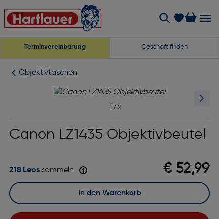
Terminvereinbarung
Geschäft finden
Objektivtaschen
1
/
2
Canon LZ1435 Objektivbeutel
€ 52,99
218 Leos
sammeln
In den Warenkorb