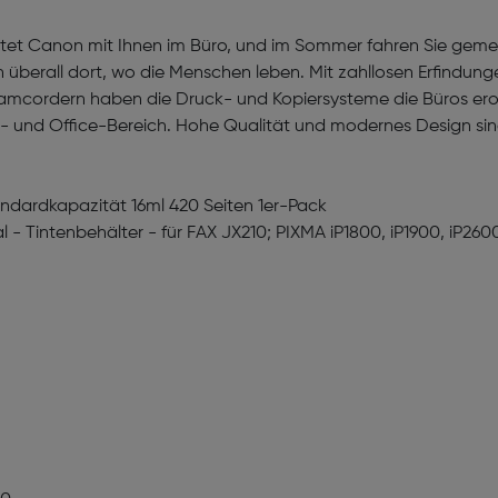
itet Canon mit Ihnen im Büro, und im Sommer fahren Sie gemei
n überall dort, wo die Menschen leben. Mit zahllosen Erfindun
mcordern haben die Druck- und Kopiersysteme die Büros erob
- und Office-Bereich. Hohe Qualität und modernes Design si
ardkapazität 16ml 420 Seiten 1er-Pack
 - Tintenbehälter - für FAX JX210; PIXMA iP1800, iP1900, iP2