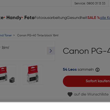
Service: 0800 31 13 33
te
Handy
Foto
Fotoausarbeitung
Gesundheit
SALE %
alle 
nd Toner
Canon PG-40 Tinte black 16ml
Canon PG-40
54 Leos
sammeln
Sofort kaufen
auf die Wunschliste
Lagernd | 6 bis 8 Werkt