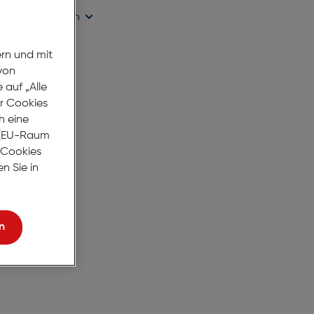
ügbarkeit prüfen
ern und mit
von
auf „Alle
er Cookies
h eine
r (EU-Raum
e Cookies
n Sie in
n