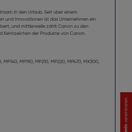
nsam in den Urlaub. Seit über einem
gen und Innovationen ist das Unternehmen ein
ert, und mittlerweile zählt Canon zu den
nd Kennzeichen der Produkte von Canon.
600, MP140, MP190, MP210, MP220, MP470, MX300,
vereinbaren
Termin