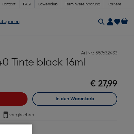
Kontakt
FAQ
Löwenclub
Terminvereinbarung
Karriere
Kategorien
ArtNr.: 559632433
 Tinte black 16ml
€ 27,99
In den Warenkorb
vergleichen
age Lieferzeit