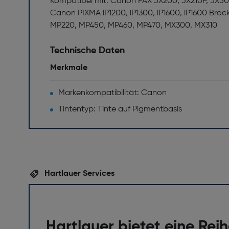
Kompatibel mit: Canon FAX JX200, JX210P, JX5
Canon PIXMA iP1200, iP1300, iP1600, iP1600 Brock
MP220, MP450, MP460, MP470, MX300, MX310
Technische Daten
Merkmale
Markenkompatibilität: Canon
Tintentyp: Tinte auf Pigmentbasis
Hartlauer Services
Hartlauer bietet eine Rei