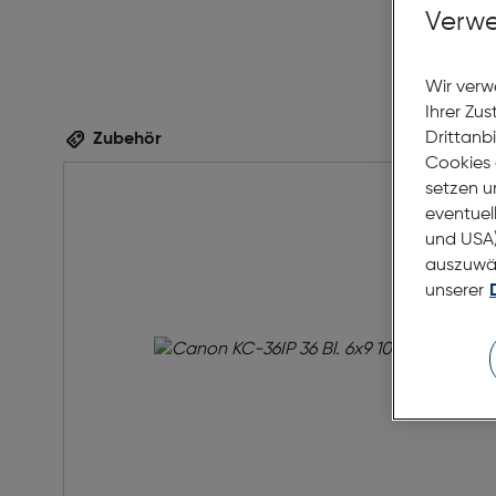
Verwe
Wir verw
Ihrer Zu
Drittanb
Zubehör
Cookies 
setzen u
eventuel
und USA)
auszuwähl
unserer