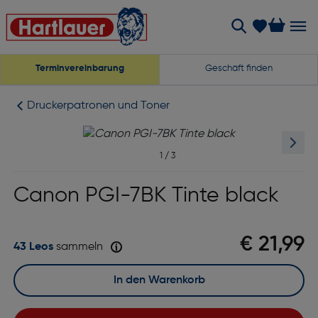
Terminvereinbarung
Geschäft finden
Druckerpatronen und Toner
1
/
3
Canon PGI-7BK Tinte black
€ 21,99
43 Leos
sammeln
In den Warenkorb