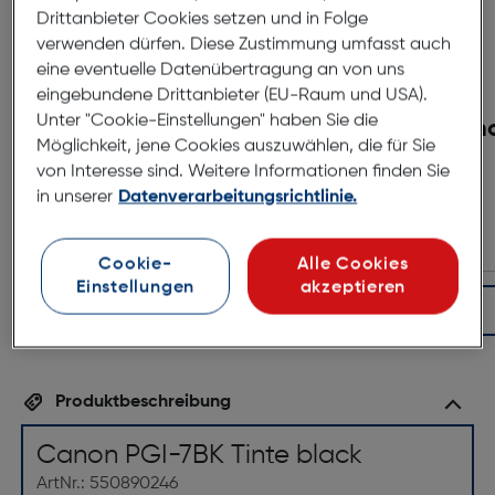
Drittanbieter Cookies setzen und in Folge
verwenden dürfen. Diese Zustimmung umfasst auch
eine eventuelle Datenübertragung an von uns
eingebundene Drittanbieter (EU-Raum und USA).
Unter "Cookie-Einstellungen" haben Sie die
Canon CL-513 Tinte color
Cano
Möglichkeit, jene Cookies auszuwählen, die für Sie
12ml
von Interesse sind. Weitere Informationen finden Sie
in unserer
Datenverarbeitungsrichtlinie.
€ 38,99
Cookie-
Alle Cookies
Einstellungen
akzeptieren
In den Warenkorb
Produktbeschreibung
Canon PGI-7BK Tinte black
ArtNr.: 550890246