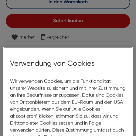
In den Warenkorb
Sofort kaufen
merken
vergleichen
Lagernd | 6 bis 8 Werktage Lieferzeit
Nach Hause liefern
Verwendung von Cookies
Selbstabholung in
Verfügbarkeit prüfen
Wir verwenden Cookies, um die Funktionalität
Produktbeschreibung
unserer Website zu sichern und mit Ihrer Zustimmung
an Ihre Bedürfnisse anzupassen. Dafür sind Cookies
Canon Photo Paper Glossy A4,
von Drittanbietern aus dem EU-Raum und den USA
200g, 20 Stk.
eingebunden. Wenn Sie auf „Alle Cookies
ArtNr.: 180003100
akzeptieren“ klicken, stimmen Sie zu, dass wir und
Drittanbieter Cookies setzen und in Folge
verwenden dürfen. Diese Zustimmung umfasst auch
Das Canon Fotoglanzpapier für den täglichen