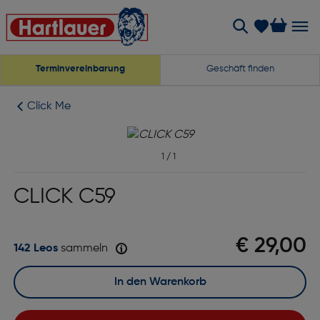
Terminvereinbarung
Geschäft finden
Click Me
1
/
1
CLICK C59
€ 29,00
142 Leos
sammeln
In den Warenkorb