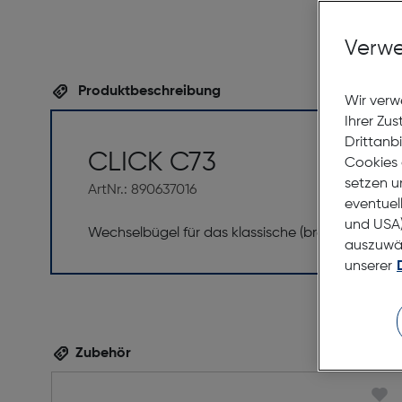
Verwe
Produktbeschreibung
Wir verw
Ihrer Zu
Drittanb
CLICK C73
Cookies 
setzen u
ArtNr.: 890637016
eventuel
und USA)
Wechselbügel für das klassische (breite) ClickM
auszuwähl
unserer
Zubehör