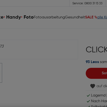
Service: 0800 31 13 33
te
Handy
Foto
Fotoausarbeitung
Gesundheit
SALE %
alle 
CLIC
93 Leos
sam
So
auf d
Lagernd |
Nach Hau