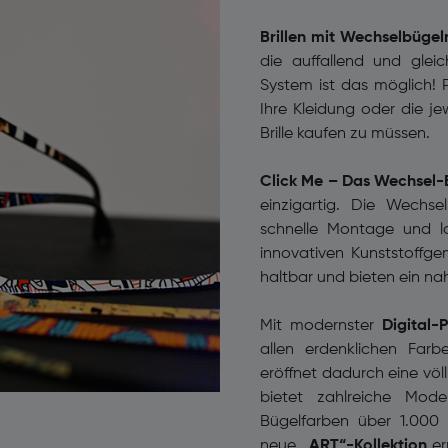
Brillen mit Wechselbügeln –
die auffallend und glei
System ist das möglich! Pa
Ihre Kleidung oder die j
Brille kaufen zu müssen.
Click Me – Das Wechsel
einzigartig. Die Wechs
schnelle Montage und l
innovativen Kunststoffge
haltbar und bieten ein n
Mit modernster
Digital-
allen erdenklichen Far
eröffnet dadurch eine völ
bietet zahlreiche Mod
Bügelfarben über 1.000 
neue
„ART“-Kollektion
er