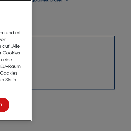
holung in
Verfügbarkeit prüfen
ern und mit
von
auf „Alle
er Cookies
h eine
r (EU-Raum
e Cookies
n Sie in
n