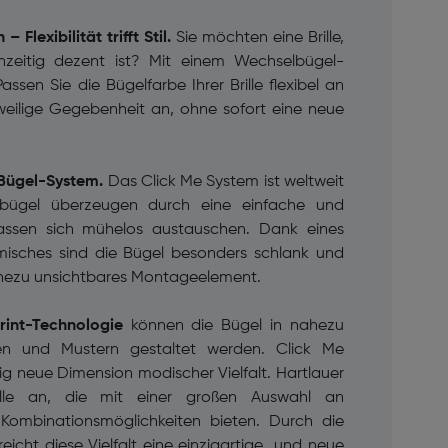
 Flexibilität trifft Stil.
Sie möchten eine Brille,
chzeitig dezent ist? Mit einem Wechselbügel-
ssen Sie die Bügelfarbe Ihrer Brille flexibel an
eweilige Gegebenheit an, ohne sofort eine neue
-Bügel-System.
Das Click Me System ist weltweit
elbügel überzeugen durch eine einfache und
assen sich mühelos austauschen. Dank eines
misches sind die Bügel besonders schlank und
ahezu unsichtbares Montageelement.
Print-Technologie
können die Bügel in nahezu
ben und Mustern gestaltet werden. Click Me
lig neue Dimension modischer Vielfalt. Hartlauer
elle an, die mit einer großen Auswahl an
Kombinationsmöglichkeiten bieten. Durch die
reicht diese Vielfalt eine einzigartige und neue