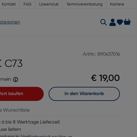
Kontakt
FAQ
Löwenclub
Terminvereinbarung
Karriere
Kategorien
ArtNr.: 890637016
K C73
€ 19,00
meln
fort kaufen
In den Warenkorb
ie Wunschliste
 6 bis 8 Werktage Lieferzeit
se liefern