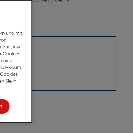
holung in
Verfügbarkeit prüfen
ern und mit
von
auf „Alle
er Cookies
h eine
r (EU-Raum
e Cookies
n Sie in
n