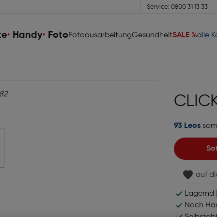
Service: 0800 31 13 33
te
Handy
Foto
Fotoausarbeitung
Gesundheit
SALE %
alle 
CLIC
93 Leos
sam
So
auf d
Lagernd |
Nach Hau