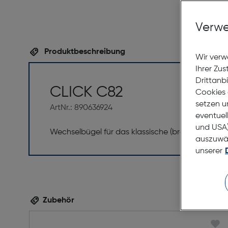
Verwe
Produktbeschreibung
Wir verw
Ihrer Zu
Drittanb
CLICK C82
Cookies 
setzen u
ArtNr.: 890636924
eventuel
und USA)
Wechselbügel für das klassische (breite) ClickM
auszuwähl
unserer
Zubehör