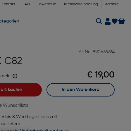
Kontakt
FAQ
Löwenclub
Terminvereinbarung
Karriere
Kategorien
ArtNr.: 890636924
K C82
€ 19,00
meln
fort kaufen
In den Warenkorb
ie Wunschliste
 6 bis 8 Werktage Lieferzeit
se liefern