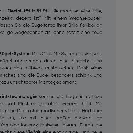
 Flexibilität trifft Stil.
Sie möchten eine Brille,
chzeitig dezent ist? Mit einem Wechselbügel-
ssen Sie die Bügelfarbe Ihrer Brille flexibel an
eweilige Gegebenheit an, ohne sofort eine neue
-Bügel-System.
Das Click Me System ist weltweit
elbügel überzeugen durch eine einfache und
assen sich mühelos austauschen. Dank eines
misches sind die Bügel besonders schlank und
ahezu unsichtbares Montageelement.
Print-Technologie
können die Bügel in nahezu
ben und Mustern gestaltet werden. Click Me
lig neue Dimension modischer Vielfalt. Hartlauer
elle an, die mit einer großen Auswahl an
Kombinationsmöglichkeiten bieten. Durch die
reicht diese Vielfalt eine einzigartige und neue