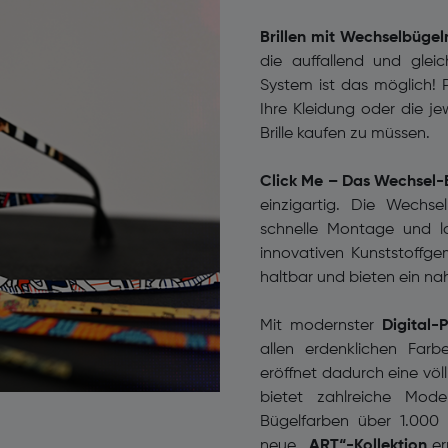
Brillen mit Wechselbügeln –
die auffallend und glei
System ist das möglich! Pa
Ihre Kleidung oder die j
Brille kaufen zu müssen.
Click Me – Das Wechsel
einzigartig. Die Wechs
schnelle Montage und l
innovativen Kunststoffge
haltbar und bieten ein n
Mit modernster
Digital-
allen erdenklichen Far
eröffnet dadurch eine völ
bietet zahlreiche Mod
Bügelfarben über 1.000 
neue
„ART“-Kollektion
er