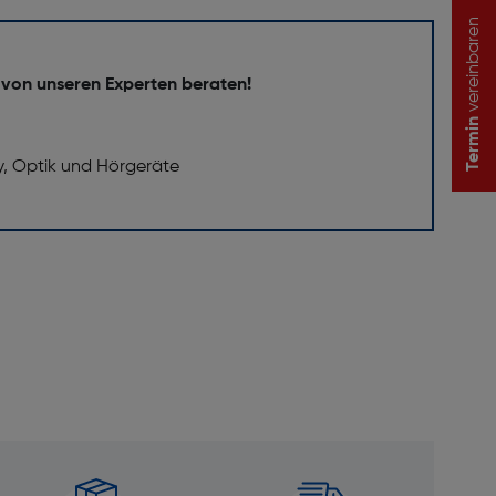
vereinbaren
 von unseren Experten beraten!
Termin
y, Optik und Hörgeräte