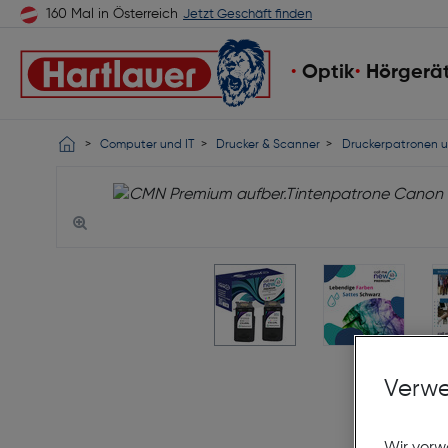
160 Mal in Österreich
Jetzt Geschäft finden
Optik
Hörgerä
Computer und IT
Drucker & Scanner
Druckerpatronen u
Verwe