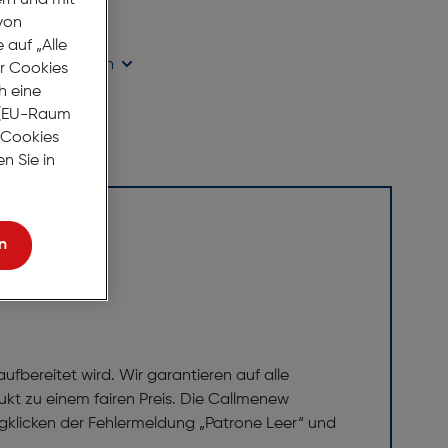
ern und mit
age Lieferzeit
von
auf „Alle
ügbarkeit prüfen
er Cookies
h eine
r (EU-Raum
e Cookies
n Sie in
n
ufbereitet wird. Wir garantieren auf alle
kt zu einem fairen Preis. Die Callmenew
egklicken der Fehlermeldung „Patrone Leer“ und