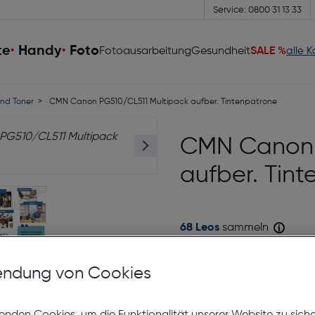
Service: 0800 31 13 33
te
Handy
Foto
Fotoausarbeitung
Gesundheit
SALE %
alle 
nd Toner
CMN Canon PG510/CL511 Multipack aufber. Tintenpatrone
CMN Canon 
aufber. Tin
68 Leos
sammeln
Sofort kaufen
ndung von Cookies
auf die Wunschliste