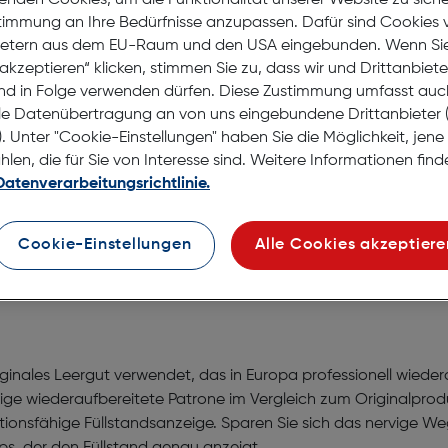
enden Cookies, um die Funktionalität unserer Website zu sich
Lagernd | 6 bis 8 Werkt
stimmung an Ihre Bedürfnisse anzupassen. Dafür sind Cookies 
Nach Hause liefern
ietern aus dem EU-Raum und den USA eingebunden. Wenn Sie 
Selbstabholung in
Verf
akzeptieren“ klicken, stimmen Sie zu, dass wir und Drittanbiet
nd in Folge verwenden dürfen. Diese Zustimmung umfasst auc
le Datenübertragung an von uns eingebundene Drittanbiete
. Unter "Cookie-Einstellungen" haben Sie die Möglichkeit, jen
en, die für Sie von Interesse sind. Weitere Informationen finde
Datenverarbeitungsrichtlinie.
ultipack aufber. Tintenpatrone
Cookie-Einstellungen
Alle Cookies akzeptiere
iginales Leergut verwendet, das in Europa professionell wiedera
ge wiederaufbereitete Patrone im Vergleich zum Originalprodu
ktionsfähige Füllstandsanzeige. Sparen Sie sich das nervige W