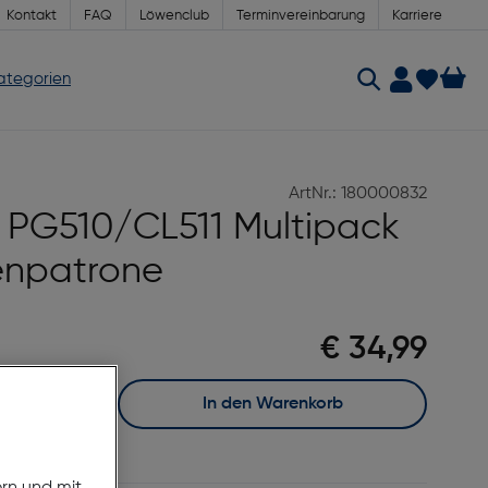
Kontakt
FAQ
Löwenclub
Terminvereinbarung
Karriere
Kategorien
ArtNr.: 180000832
PG510/CL511 Multipack
tenpatrone
€ 34,99
In den Warenkorb