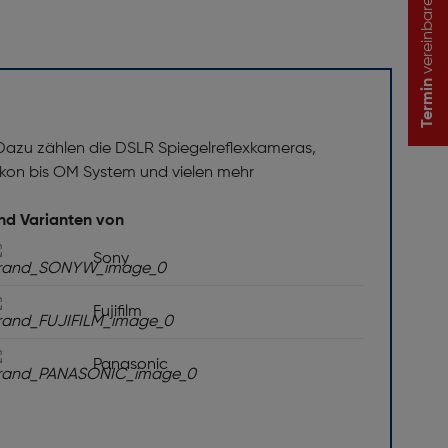
vereinbaren
Termin
 Dazu zählen die DSLR Spiegelreflexkameras,
on bis OM System und vielen mehr
und Varianten von
Sony
Fujifilm
Panasonic