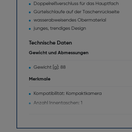
Doppelreißverschluss für das Hauptfach
Gürtelschlaufe auf der Taschenrückseite
wasserabweisendes Obermaterial
junges, trendiges Design
Technische Daten
Gewicht und Abmessungen
Gewicht [g]: 88
Merkmale
Kompatibilität: Kompaktkamera
Anzahl Innentaschen: 1
Sonstige Funktionen
Abmessungen (BxTxH) [mm]: 70x30x100