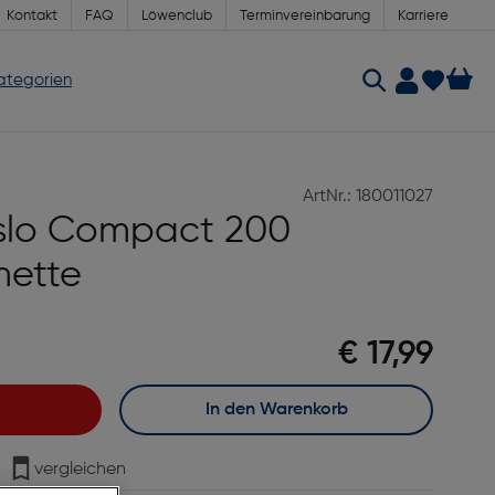
Kontakt
FAQ
Löwenclub
Terminvereinbarung
Karriere
Kategorien
ArtNr.: 180011027
slo Compact 200
mette
€ 17,99
In den Warenkorb
vergleichen