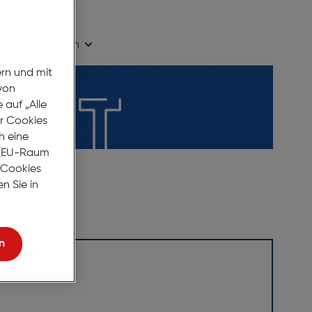
age Lieferzeit
ügbarkeit prüfen
ern und mit
von
auf „Alle
er Cookies
h eine
r (EU-Raum
e Cookies
n Sie in
n