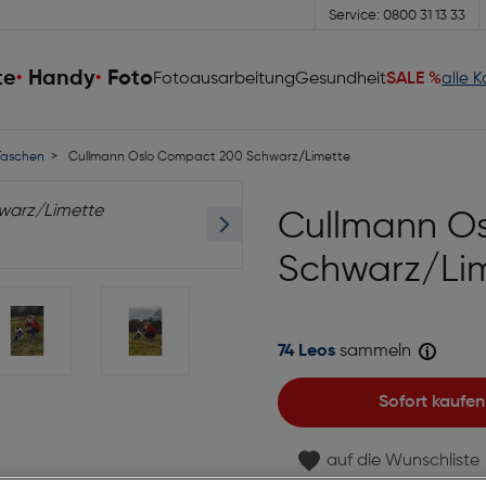
Service: 0800 31 13 33
te
Handy
Foto
Fotoausarbeitung
Gesundheit
SALE %
alle 
aschen
Cullmann Oslo Compact 200 Schwarz/Limette
Cullmann O
Schwarz/Li
74 Leos
sammeln
Sofort kaufen
auf die Wunschliste