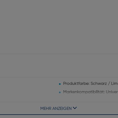
Produktfarbe: Schwarz / Lim
Markenkompatibilität: Univer
MEHR ANZEIGEN
Tragestil: am Handgelenk, G