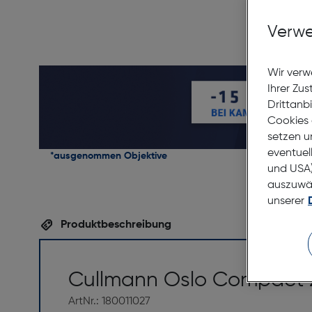
Verwe
Wir verw
Ihrer Zu
Drittanb
Cookies 
setzen u
eventuel
*ausgenommen Objektive
und USA)
auszuwähl
unserer
Produktbeschreibung
Cullmann Oslo Compact 
ArtNr.: 180011027