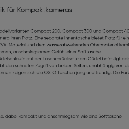
tik für Kompaktkameras
odellvarianten Compact 200, Compact 300 und Compact 400 zu
ra ihren Platz. Eine separate Innentasche bietet Platz für eine
 aus EVA-Material und dem wasserabweisenden Obermaterial k
hmen, anschmiegsamen Gefühl einer Softtasche.
elschlaufe auf der Taschenrückseite am Gürtel befestigt oder
bt den schnellen Zugriff von beiden Seiten, unabhängig von de
emon zeigen sich die OSLO Taschen jung und trendig. Die Farb
se, dabei kompakt und anschmiegsam wie eine Softtasche