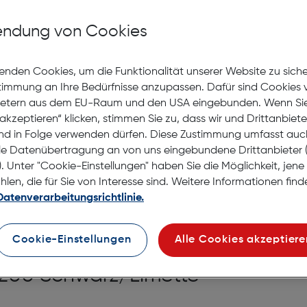
Lagernd | 6 bis 8 Werkt
Nach Hause liefern
ndung von Cookies
Selbstabholung in
Verf
enden Cookies, um die Funktionalität unserer Website zu sich
stimmung an Ihre Bedürfnisse anzupassen. Dafür sind Cookies 
ietern aus dem EU-Raum und den USA eingebunden. Wenn Sie 
akzeptieren“ klicken, stimmen Sie zu, dass wir und Drittanbiet
nd in Folge verwenden dürfen. Diese Zustimmung umfasst auc
le Datenübertragung an von uns eingebundene Drittanbiete
. Unter "Cookie-Einstellungen" haben Sie die Möglichkeit, jen
en, die für Sie von Interesse sind. Weitere Informationen finde
Datenverarbeitungsrichtlinie.
Cookie-Einstellungen
Alle Cookies akzeptiere
200 Schwarz/Limette