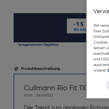
Verwe
Wir verw
Ihrer Zu
Drittanb
Cookies 
*ausgenommen Objektive
setzen u
eventuel
und USA)
auszuwähl
Produktbeschreibung
unserer
Cullmann Rio Fit 110 Apric
ArtNr.: 260067123
Der Trend zum analogen Fotogra