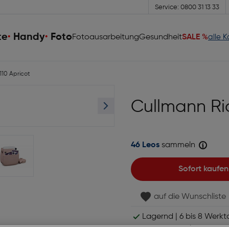
Service: 0800 31 13 33
te
Handy
Foto
Fotoausarbeitung
Gesundheit
SALE %
alle 
110 Apricot
Cullmann Rio
46 Leos
sammeln
Sofort kaufen
auf die Wunschliste
Lagernd | 6 bis 8 Werkt