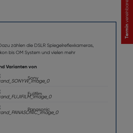
vereinbaren
Termin
 Dazu zählen die DSLR Spiegelreflexkameras,
on bis OM System und vielen mehr
und Varianten von
Sony
Fujifilm
Panasonic