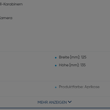
l-Karabinern
 Kamera
Breite [mm]: 125
Höhe [mm]: 135
Produktfarbe: Aprikose
Schultergurt: Ja
MEHR ANZEIGEN