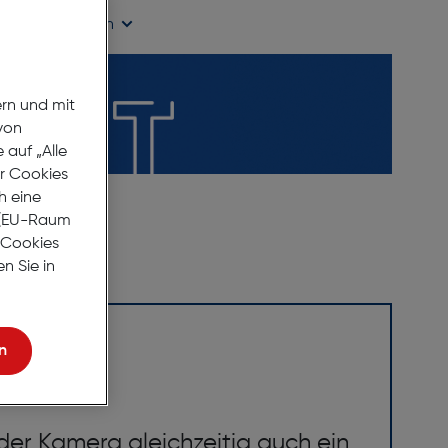
ügbarkeit prüfen
ern und mit
von
auf „Alle
er Cookies
h eine
r (EU-Raum
e Cookies
n Sie in
n
er Kamera gleichzeitig auch ein