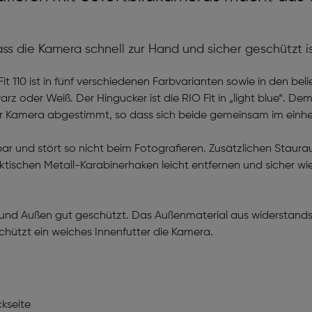
ass die Kamera schnell zur Hand und sicher geschützt is
it 110 ist in fünf verschiedenen Farbvarianten sowie in den bel
arz oder Weiß. Der Hingucker ist die RIO Fit in „light blue“. Dem
der Kamera abgestimmt, so dass sich beide gemeinsam im einhe
bar und stört so nicht beim Fotografieren. Zusätzlichen Staura
aktischen Metall-Karabinerhaken leicht entfernen und sicher wi
n und Außen gut geschützt. Das Außenmaterial aus widerstand
schützt ein weiches Innenfutter die Kamera.
ckseite