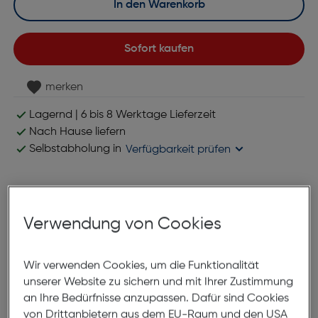
In den Warenkorb
Sofort kaufen
merken
Lagernd | 6 bis 8 Werktage Lieferzeit
Nach Hause liefern
Selbstabholung in
Verfügbarkeit prüfen
Produktbeschreibung
Verwendung von Cookies
DJI Care Refresh (DJI RS 4 Pro) 2
Jahre (Karte)
Wir verwenden Cookies, um die Funktionalität
ArtNr.: 180002979
unserer Website zu sichern und mit Ihrer Zustimmung
an Ihre Bedürfnisse anzupassen. Dafür sind Cookies
Umfassender Schutz für Produkte
von Drittanbietern aus dem EU-Raum und den USA