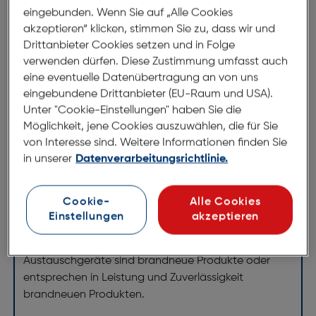
von DJI
eingebunden. Wenn Sie auf „Alle Cookies
akzeptieren“ klicken, stimmen Sie zu, dass wir und
DJI Care Refresh ist ein umfassender und
Drittanbieter Cookies setzen und in Folge
zuverlässiger Schutz vor zahlreichen Unfallschäden
verwenden dürfen. Diese Zustimmung umfasst auch
und natürlicher Abnutzung der Produkte von DJI.
eine eventuelle Datenübertragung an von uns
eingebundene Drittanbieter (EU-Raum und USA).
Unter "Cookie-Einstellungen" haben Sie die
Kolluision
Möglichkeit, jene Cookies auszuwählen, die für Sie
Wasserschäden
von Interesse sind. Weitere Informationen finden Sie
Flyaway-Vorfall
in unserer
Datenverarbeitungsrichtlinie.
Normaler Verschleiß
Austauschservice für ein ruhiges Gewissen
Cookie-
Alle Cookies
Einstellungen
akzeptieren
Du kannst dein Produkt bei einem Unfall gegen eine
geringe Gebühr austauschen lassen.Die
Austauschgeräte sind brandneue Produkte oder
entsprechen in Leistung und Zuverlässigkeit
brandneuen Produkten.