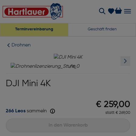
Terminvereinbarung
Geschäft finden
Drohnen
1
/
10
DJI Mini 4K
Preis nac
€ 259,00
266 Leos
sammeln
statt
Ursprünglic
€ 269,00
In den Warenkorb