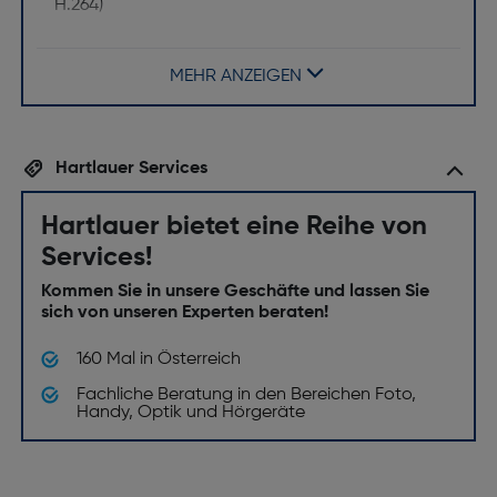
H.264)
Kameraverschlusszeit [s]: 1/8000
Blickwinkel (FOV) ["]: 83°
MEHR ANZEIGEN
Bitrate bei maximaler Videoauflösung [Mbit/s]: 100
Unterstützte Bildformate: JPEG/DNG (RAW)
Hartlauer Services
Maximale Bildauflösung [Pixel]: 12 MP
Sensor-Typ: CMOS
Hartlauer bietet eine Reihe von
Services!
Kamerasensor 1: 1/2,3″ CMOS
Lieferumfang
Kommen Sie in unsere Geschäfte und lassen Sie
sich von unseren Experten beraten!
Fernbedienung: Ja
160 Mal in Österreich
Betriebsanleitung: Ja
Fachliche Beratung in den Bereichen Foto,
Handy, Optik und Hörgeräte
Mitgelieferte Kabel: DJI RC-N1C
Fernsteuerungskabel (USB-C), DJI RC-N1C
Fernsteuerungskabel (Lightning), DJI RC-N1C
Fernsteuerungskabel (Micro-USB), USB-C-