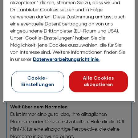
DJI Mini 4K
akzeptieren“ klicken, stimmen Sie zu, dass wir und
ArtNr.: 180005330
Drittanbieter Cookies setzen und in Folge
verwenden dürfen. Diese Zustimmung umfasst auch
Lasse deiner Fantasie freien Lauf
eine eventuelle Datenübertragung an von uns
eingebundene Drittanbieter (EU-Raum und USA).
Unter "Cookie-Einstellungen" haben Sie die
Unter 249 g
Möglichkeit, jene Cookies auszuwählen, die für Sie
Einfach zu verwenden
von Interesse sind. Weitere Informationen finden Sie
10 km Videoübertragung
in unserer
Datenverarbeitungsrichtlinie.
Intelligente Flugmodi
31 Minuten max. Flugzeit
Cookie-
Alle Cookies
Flugfähig bis Windstärke 5 (38 km/h)
Einstellungen
akzeptieren
Eine Perspektive
Weit über dem Normalen
Es ist immer eine gute Idee, Ihre alltäglichen
Momente oder Reisen festzuhalten. Hole dir die DJI
Mini 4K für eine einzigartige Perspektive, die deine
Momente in Schwung bringt.