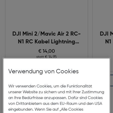
DJI Mini 2/Mavic Air 2 RC-
DJI M
N1 RC Kabel Lightning
N1
Anschluss
Preis nach Rabatts
€ 14,00
Ursprünglicher Preis
€ 14,95
statt
Verwendung von Cookies
In den Warenkorb
Wir verwenden Cookies, um die Funktionalität
unserer Website zu sichern und mit Ihrer Zustimmung
an Ihre Bedürfnisse anzupassen. Dafür sind Cookies
Produktbeschreibung
von Drittanbietern aus dem EU-Raum und den USA
eingebunden. Wenn Sie auf „Alle Cookies