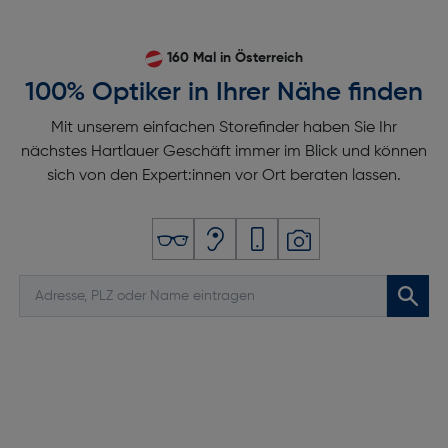
Maximale Steigungswinkelgeschwindigkeit
[°/Sekunde]: 5m
160 Mal in Österreich
Maximale Aufstiegsgeschwindigkeit [ms]: 5
100% Optiker in Ihrer Nähe finden
Maximale Senkgeschwindigkeit [ms]: 3,5
Mit unserem einfachen Storefinder haben Sie Ihr
Maximale Windbeständigkeit [ms]: 10,7
nächstes Hartlauer Geschäft immer im Blick und können
sich von den Expert:innen vor Ort beraten lassen.
Maximale Geschwindigkeit [ms]: 16
Rückkehrfunktion: Ja
Maximale Flugzeit [min]: 31
Hinderniserkennungssystem: Ja
Maximale Flughöhe [m]: 120
Maximale Starthöhe [m]: 4000
Vertikale Schwebegenauigkeit [m]: ±0,1
Design