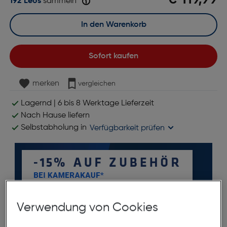
192 Leos
sammeln
In den Warenkorb
Sofort kaufen
merken
vergleichen
Lagernd | 6 bis 8 Werktage Lieferzeit
Nach Hause liefern
Selbstabholung in
Verfügbarkeit prüfen
Verwendung von Cookies
*ausgenommen Objektive