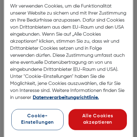
Wir verwenden Cookies, um die Funktionalität
unserer Website zu sichern und mit Ihrer Zustimmung
Produktbeschreibung
an Ihre Bedürfnisse anzupassen. Dafür sind Cookies
von Drittanbietern aus dem EU-Raum und den USA
Easypix Aquapix W3048 Edge blau
eingebunden. Wenn Sie auf „Alle Cookies
ArtNr.: 140118031
akzeptieren“ klicken, stimmen Sie zu, dass wir und
Drittanbieter Cookies setzen und in Folge
Selfies under water - mit der
verwenden dürfen. Diese Zustimmung umfasst auch
Aquapix W3048 EDGE
eine eventuelle Datenübertragung an von uns
Unterwasserkamera mit Dual-
eingebundene Drittanbieter (EU-Raum und USA).
Unter "Cookie-Einstellungen" haben Sie die
Display
Möglichkeit, jene Cookies auszuwählen, die für Sie
von Interesse sind. Weitere Informationen finden Sie
Die W3048 EDGE ist nicht nur wasserdicht, sondern
in unserer
Datenverarbeitungsrichtlinie.
auch extrem staub- und stoßfest. Sie ist der ideale
Begleiter beim Tauchen, Schnorcheln, Surfen und im
Cookie-
Alle Cookies
Schwimmbad. Und das alles ohne Extra-Gehäuse,
Einstellungen
akzeptieren
denn die W3048 hält dank geschützt verbauter
Technik noch in drei Metern Wassertiefe komplett