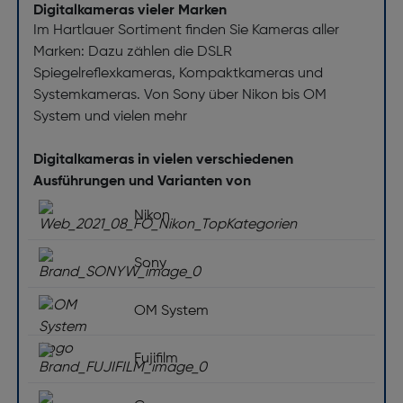
Sensor-Typ: CMOS
Digitalkameras vieler Marken
Fokussierung
Im Hartlauer Sortiment finden Sie Kameras aller
Marken: Dazu zählen die DSLR
Spiegelreflexkameras, Kompaktkameras und
Fokuseinstellung: Auto
Systemkameras. Von Sony über Nikon bis OM
Video
System und vielen mehr
HD-Typ: 4K Ultra HD
Digitalkameras in vielen verschiedenen
Maximale Video-Auflösung [Pixel]: 3480 x 2160
Ausführungen und Varianten von
Video-Auflösungen [Pixel]: 1280 x 720,1920 x
Nikon
1080,2688 x 1520,3840 x 2160
Anschlüsse und Schnittstellen
Sony
WLAN: Nein
OM System
Bluetooth: Nein
Nahfeldkommunikation (NFC): Nein
Fujifilm
USB-Anschlusstyp: Mikro-USB