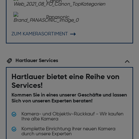
Canon
HDMI: Nein
Design
Panasonic
Wasserdicht bis [m]: 3
ZUM KAMERASORTIMENT
Audio
Eingebautes Mikrofon: Ja
Hartlauer Services
Gewicht und Abmessungen
Hartlauer bietet eine Reihe von
Gewicht [g]: 138
Services!
Belichtung
Kommen Sie in eines unserer Geschäfte und lassen
Sich von unseren Experten beraten!
ISO-Empfindlichkeit: 100, 200, 400
Bildqualität
Kamera- und Objektiv-Rückkauf - Wir kaufen
Ihre alte Kamera
Komplette Einrichtung ihrer neuen Kamera
Bildstabilisator: Nein
durch unsere Experten