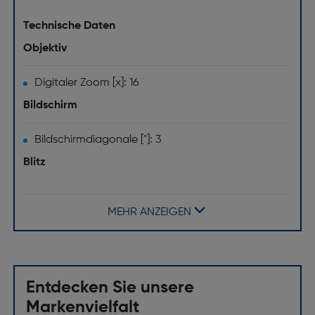
Technische Daten
Objektiv
Digitaler Zoom [x]: 16
Bildschirm
Bildschirmdiagonale ["]: 3
Blitz
Blitz-Modi: Auto, Blitz Aus, Flash an
MEHR ANZEIGEN
Kamera
Weißabgleich: Wolkig, Tageslicht, Fluoreszierend,
Tungsten
Entdecken Sie unsere
Kamera-Typ: Kompaktkamera
Markenvielfalt