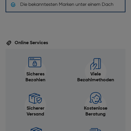
Unterstützte Bildformate: JPEG
Die bekanntesten Marken unter einem Dach
Maximale Bildauflösung [Pixel]: 3840 x 2160
Akku/Batterie
Akku-/Batterietechnologie: Lithium
Batteriekapazität [mAh]: 1500
Online Services
Sicheres
Viele
Bezahlen
Bezahlmethoden
Sicherer
Kostenlose
Versand
Beratung