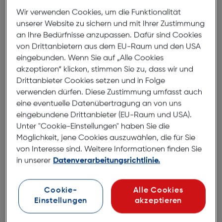
Emporia Smartcover
Wir verwenden Cookies, um die Funktionalität
E6LT/E7LT/E7m/ME7
unserer Website zu sichern und mit Ihrer Zustimmung
ArtNr.: 180012831
an Ihre Bedürfnisse anzupassen. Dafür sind Cookies
von Drittanbietern aus dem EU-Raum und den USA
Emporia Smartcover
eingebunden. Wenn Sie auf „Alle Cookies
akzeptieren“ klicken, stimmen Sie zu, dass wir und
Drittanbieter Cookies setzen und in Folge
Unser SmartCover bietet verlässlichen Schutz in
verwenden dürfen. Diese Zustimmung umfasst auch
eleganter Form, passgenau auf Ihr Gerät
eine eventuelle Datenübertragung an von uns
zugeschnitten. Dank präziser Passform und
eingebundene Drittanbieter (EU-Raum und USA).
hochwertigem Material bleibt dein Display jederzeit
Unter "Cookie-Einstellungen" haben Sie die
geschützt, während das elegante Design auffällt.
Möglichkeit, jene Cookies auszuwählen, die für Sie
Einfach aufzulegen, bequem zu nutzen und
von Interesse sind. Weitere Informationen finden Sie
langlebig – ideal für Alltag, Arbeit und unterwegs.
in unserer
Datenverarbeitungsrichtlinie.
Einstellbare Schnellauswahl für die wichtigsten
Kontakte und Funktionen (z. B. Taschenlampe,
Cookie-
Alle Cookies
Einstellungen
akzeptieren
Kamera, Telefonbuch etc.)
Komfortable Anwendung, angenehme Haptik