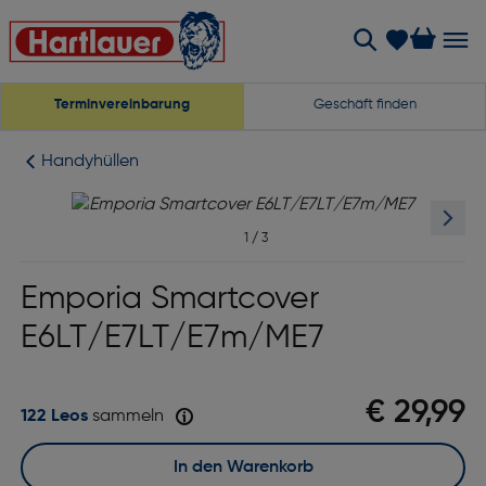
Terminvereinbarung
Geschäft finden
Handyhüllen
1
/
3
Emporia Smartcover
E6LT/E7LT/E7m/ME7
€ 29,99
122 Leos
sammeln
In den Warenkorb