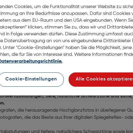
Lagernd | 6 bis 8 Werkt
enden Cookies, um die Funktionalität unserer Website zu sich
Nach Hause liefern
stimmung an Ihre Bedürfnisse anzupassen. Dafür sind Cookies 
Selbstabholung in
Verf
ietern aus dem EU-Raum und den USA eingebunden. Wenn Sie 
akzeptieren“ klicken, stimmen Sie zu, dass wir und Drittanbiet
nd in Folge verwenden dürfen. Diese Zustimmung umfasst auc
le Datenübertragung an von uns eingebundene Drittanbiete
. Unter "Cookie-Einstellungen" haben Sie die Möglichkeit, jen
en, die für Sie von Interesse sind. Weitere Informationen finde
Datenverarbeitungsrichtlinie.
Magenta 8,5ml
Cookie-Einstellungen
Alle Cookies akzeptiere
Tonwertabstufungen, tiefe, natürliche Schwarztöne und satte,
en.
otografen, die herausragende Hochglanzfotos in überlegener Q
en Fotografen, die das Beste aus ihrer digitalen Spiegelreflex
rtabstufungen und tiefere, natürlichere Schwarztöne sowie kon