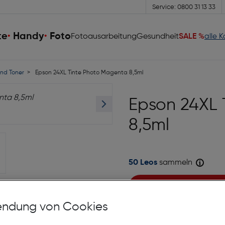
Service: 0800 31 13 33
te
Handy
Foto
Fotoausarbeitung
Gesundheit
SALE %
alle 
nd Toner
Epson 24XL Tinte Photo Magenta 8,5ml
Epson 24XL 
8,5ml
50 Leos
sammeln
Sofort kaufen
ndung von Cookies
auf die Wunschliste