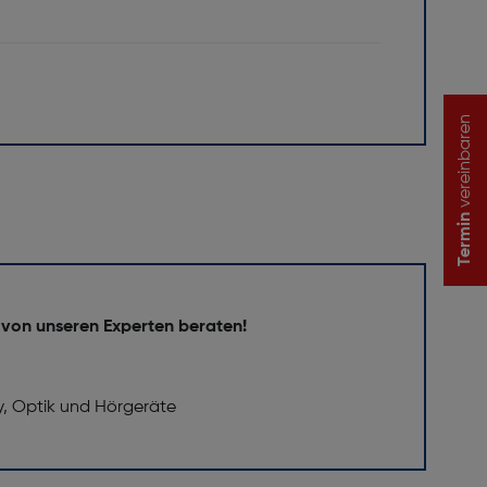
vereinbaren
Termin
 von unseren Experten beraten!
y, Optik und Hörgeräte