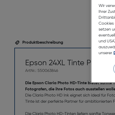
Wir verw
Ihrer Zu
Drittanb
Cookies 
setzen u
eventuel
und USA)
Produktbeschreibung
auszuwähl
unserer
Epson 24XL Tinte Photo 
ArtNr.: 550063846
Die Epson Claria Photo HD-Tinte bietet sanfte 
Fotografen, die ihre Fotos auch ausstellen woll
Die Claria Photo HD Ink eignet sich ideal für F
Tinte ist der perfekte Partner für ambitioniert
Die Claria Photo HD-Tinten liefern sanfte Tonwe