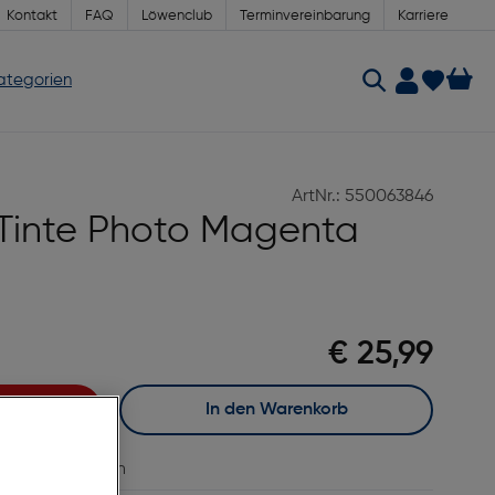
Kontakt
FAQ
Löwenclub
Terminvereinbarung
Karriere
Kategorien
ArtNr.: 550063846
Tinte Photo Magenta
€ 25,99
In den Warenkorb
vergleichen