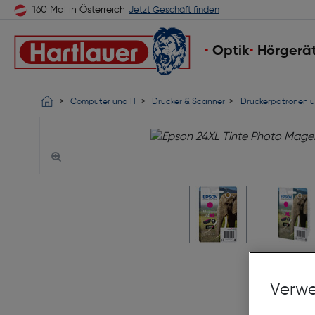
160 Mal in Österreich
Jetzt Geschäft finden
Optik
Hörgerä
Computer und IT
Drucker & Scanner
Druckerpatronen u
Verwe