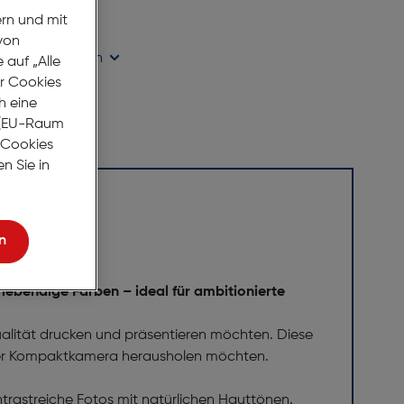
age Lieferzeit
ern und mit
von
ügbarkeit prüfen
auf „Alle
er Cookies
h eine
r (EU-Raum
e Cookies
n Sie in
n
 lebendige Farben – ideal für ambitionierte
ualität drucken und präsentieren möchten. Diese
- oder Kompaktkamera herausholen möchten.
trastreiche Fotos mit natürlichen Hauttönen.