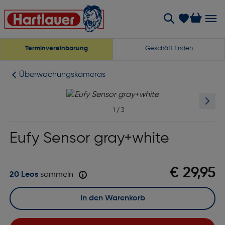
Terminvereinbarung
Geschäft finden
Überwachungskameras
1
/
3
Eufy Sensor gray+white
€ 29,95
20 Leos
sammeln
In den Warenkorb