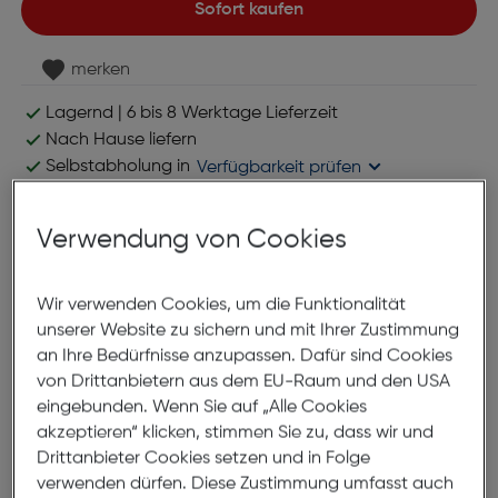
Sofort kaufen
merken
Lagernd | 6 bis 8 Werktage Lieferzeit
Nach Hause liefern
Selbstabholung in
Verfügbarkeit prüfen
Verwendung von Cookies
Produktbeschreibung
Eufy Sensor gray+white
Wir verwenden Cookies, um die Funktionalität
ArtNr.: 689997546
unserer Website zu sichern und mit Ihrer Zustimmung
an Ihre Bedürfnisse anzupassen. Dafür sind Cookies
2 JAHRE AKKULAUFZEIT: Eine starke CR-123A Batterie
von Drittanbietern aus dem EU-Raum und den USA
garantiert Leistung für bis zu 730 Tage.
eingebunden. Wenn Sie auf „Alle Cookies
akzeptieren“ klicken, stimmen Sie zu, dass wir und
Drittanbieter Cookies setzen und in Folge
FÜR TÜREN UND FENSTER: Das kompakte Design
verwenden dürfen. Diese Zustimmung umfasst auch
passt an jede Tür und an jeden Fensterrahmen.