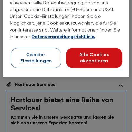
eine eventuelle Datenübertragung an von uns
eingebundene Drittanbieter (EU-Raum und USA).
100-DEZIBEL ALARM: Sobald ein Einbruch erkannt
Unter "Cookie-Einstellungen" haben Sie die
wird, erklingt ein lautes Alarmsignal an der Home
Möglichkeit, jene Cookies auszuwählen, die für Sie
Base und Sie werden sofort benachrichtigt.
von Interesse sind. Weitere Informationen finden Sie
in unserer
Datenverarbeitungsrichtlinie.
KINDERLEICHTE INSTALLATION: Einfach das Band
abziehen und den Sensor an Ihrer Tür oder an einem
Fenster anbringen. Fertig.
Cookie-
Alle Cookies
Einstellungen
akzeptieren
Hartlauer Services
Hartlauer bietet eine Reihe von
Services!
Kommen Sie in unsere Geschäfte und lassen Sie
sich von unseren Experten beraten!