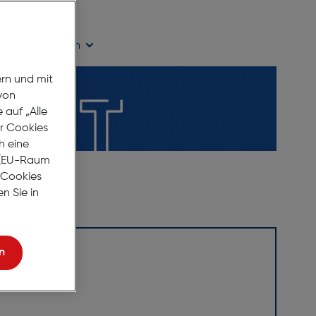
age Lieferzeit
ügbarkeit prüfen
ern und mit
von
auf „Alle
er Cookies
h eine
r (EU-Raum
e Cookies
n Sie in
n