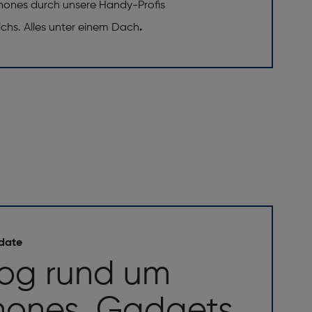
phones durch unsere Handy-Profis
eichs. Alles unter einem Dach
.
 date
log rund um
ones, Gadgets,