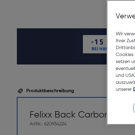
Verwe
Wir verw
Ihrer Zu
Drittanb
Cookies 
setzen u
eventuel
und USA)
auszuwähl
unserer
Produktbeschreibung
Felixx Back Carbon Apple
ArtNr.: 620934224