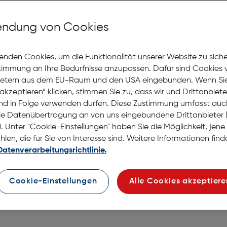
Lagernd | 6 bis 8 Werkt
Nach Hause liefern
ndung von Cookies
Selbstabholung in
Verf
enden Cookies, um die Funktionalität unserer Website zu sich
stimmung an Ihre Bedürfnisse anzupassen. Dafür sind Cookies 
ietern aus dem EU-Raum und den USA eingebunden. Wenn Sie 
akzeptieren“ klicken, stimmen Sie zu, dass wir und Drittanbiet
nd in Folge verwenden dürfen. Diese Zustimmung umfasst auc
le Datenübertragung an von uns eingebundene Drittanbiete
. Unter "Cookie-Einstellungen" haben Sie die Möglichkeit, jen
en, die für Sie von Interesse sind. Weitere Informationen finde
Datenverarbeitungsrichtlinie.
Cookie-Einstellungen
Alle Cookies akzeptiere
 iPhone 15 Plus black