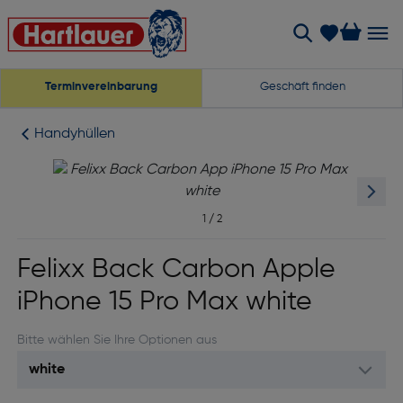
Terminvereinbarung
Geschäft finden
Handyhüllen
1
/
2
Felixx Back Carbon Apple
iPhone 15 Pro Max white
Bitte wählen Sie Ihre Optionen aus