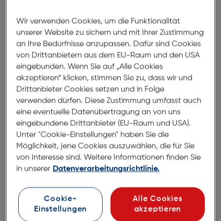
Wir verwenden Cookies, um die Funktionalität
Produktbeschreibung
unserer Website zu sichern und mit Ihrer Zustimmung
an Ihre Bedürfnisse anzupassen. Dafür sind Cookies
Felixx Back Carbon Apple iPhone
von Drittanbietern aus dem EU-Raum und den USA
15 Pro Max white
eingebunden. Wenn Sie auf „Alle Cookies
ArtNr.: 620934232
akzeptieren“ klicken, stimmen Sie zu, dass wir und
Drittanbieter Cookies setzen und in Folge
Carbon Design Case
verwenden dürfen. Diese Zustimmung umfasst auch
eine eventuelle Datenübertragung an von uns
eingebundene Drittanbieter (EU-Raum und USA).
Mit unserer stylischen Carbon Design Schutzhülle ist
Unter "Cookie-Einstellungen" haben Sie die
dein Gerät voll im Trend und optimal geschützt.
Möglichkeit, jene Cookies auszuwählen, die für Sie
Hergestellt aus hochwertigen TPU. Bruchfester
von Interesse sind. Weitere Informationen finden Sie
flexibler Kantenschutz und zusätzlicher
in unserer
Datenverarbeitungsrichtlinie.
Kameralinsenschutz bieten besten Schutz vor
Kratzer und leichten Erschütterungen. Das schlanke
und elegante Design verleihen Ihrem iPhone einen
Cookie-
Alle Cookies
einzigartigen Look. Tasten und Telefunktionen
Einstellungen
akzeptieren