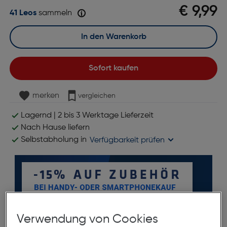
€ 9,99
41 Leos
sammeln
In den Warenkorb
Sofort kaufen
merken
vergleichen
Lagernd | 2 bis 3 Werktage Lieferzeit
Nach Hause liefern
Selbstabholung in
Verfügbarkeit prüfen
Verwendung von Cookies