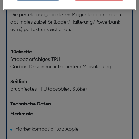
werden nicht beeinträchtigt.
Magsafe kompatibel
Die perfekt ausgerichteten Magnete docken dein
optimales Zubehör (Lader/Halterung/Powerbank
uvm.) perfekt uns sicher an.
Rückseite
Strapazierfähiges TPU
Carbon Design mit integriertem Maisafe Ring
Seitlich
bruchfestes TPU (absobiert Stöße)
Technische Daten
Merkmale
Markenkompatibilität: Apple