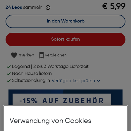
€ 5,99
24 Leos
sammeln
In den Warenkorb
Sofort kaufen
merken
vergleichen
Lagernd | 2 bis 3 Werktage Lieferzeit
Nach Hause liefern
Selbstabholung in
Verfügbarkeit prüfen
Verwendung von Cookies