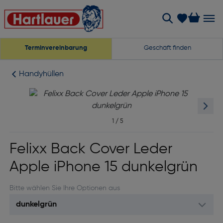
Terminvereinbarung
Geschäft finden
Handyhüllen
1
/
5
Felixx Back Cover Leder
Apple iPhone 15 dunkelgrün
Bitte wählen Sie Ihre Optionen aus