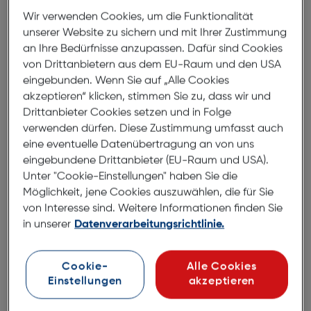
Wir verwenden Cookies, um die Funktionalität
unserer Website zu sichern und mit Ihrer Zustimmung
Produktbeschreibung
an Ihre Bedürfnisse anzupassen. Dafür sind Cookies
von Drittanbietern aus dem EU-Raum und den USA
Felixx Back Cover Leder Apple
eingebunden. Wenn Sie auf „Alle Cookies
iPhone 15 dunkelgrün
akzeptieren“ klicken, stimmen Sie zu, dass wir und
ArtNr.: 180003846
Drittanbieter Cookies setzen und in Folge
verwenden dürfen. Diese Zustimmung umfasst auch
Stylisches Leder Case
eine eventuelle Datenübertragung an von uns
eingebundene Drittanbieter (EU-Raum und USA).
Unter "Cookie-Einstellungen" haben Sie die
Aus PU Leder hergestellt, fühlt sich die Außenseite
Möglichkeit, jene Cookies auszuwählen, die für Sie
welch und hochwertig an.
von Interesse sind. Weitere Informationen finden Sie
in unserer
Datenverarbeitungsrichtlinie.
Das Case dockt schnell und genau richtig an.
Es passt perfekt über dein iPhone und bewahrt seine
Cookie-
Alle Cookies
dünne Form.
Einstellungen
akzeptieren