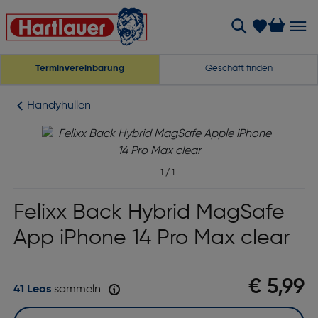
Terminvereinbarung
Geschäft finden
Handyhüllen
1
/
1
Felixx Back Hybrid MagSafe
App iPhone 14 Pro Max clear
€ 5,99
41 Leos
sammeln