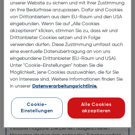
unserer Website zu sichern und mit Ihrer Zustimmung
Felixx Back Hybrid MagSafe App
an Ihre Bedürfnisse anzupassen. Dafür sind Cookies
von Drittanbietern aus dem EU-Raum und den USA
iPhone 14 Pro Max clear
eingebunden. Wenn Sie auf „Alle Cookies
ArtNr.: 620942053
akzeptieren“ klicken, stimmen Sie zu, dass wir und
Drittanbieter Cookies setzen und in Folge
Mit dieser stylischen hybrid Schutzhülle ist dein Gerät
verwenden dürfen. Diese Zustimmung umfasst auch
voll im Trend und optimal geschützt. Hergestellt aus
eine eventuelle Datenübertragung an von uns
hochwertigem Polycarbonat und TPU.
eingebundene Drittanbieter (EU-Raum und USA).
Unter "Cookie-Einstellungen" haben Sie die
Klare kratzfeste Rückseite und bruchfester flexibler
Möglichkeit, jene Cookies auszuwählen, die für Sie
Kantenschutz bieten besten Schutz. Erhöhte Kanten
von Interesse sind. Weitere Informationen finden Sie
an den Ecken hebt den Bildschirm und die Kamera
in unserer
Datenverarbeitungsrichtlinie.
ab und bietet zusätzlichen Schutz der Oberflächen.
Schlankes elegantes Design und transparentes
Cookie-
Alle Cookies
Design erhalten Original Farbe und Form. Tasten und
Einstellungen
akzeptieren
Telefonfunktion werden nicht beeinträchtigt.
Inklusive Magsafe: Die perfekt ausgerichteten