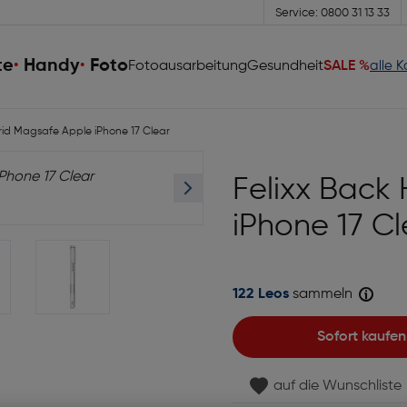
Service: 0800 31 13 33
te
Handy
Foto
Fotoausarbeitung
Gesundheit
SALE %
alle 
rid Magsafe Apple iPhone 17 Clear
Felixx Back
iPhone 17 Cl
122 Leos
sammeln
Sofort kaufen
auf die Wunschliste