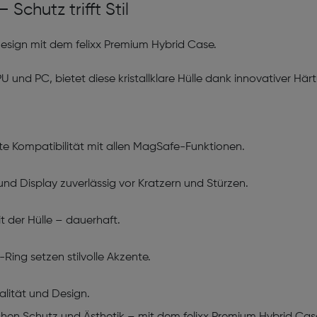
Schutz trifft Stil
esign mit dem felixx Premium Hybrid Case.
U und PC, bietet diese kristallklare Hülle dank innovativer 
kte Kompatibilität mit allen MagSafe-Funktionen.
nd Display zuverlässig vor Kratzern und Stürzen.
t der Hülle – dauerhaft.
Ring setzen stilvolle Akzente.
ualität und Design.
hen Schutz und Ästhetik – mit dem felixx Premium Hybrid Cas