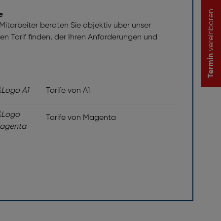
vereinbaren
e
itarbeiter beraten Sie objektiv über unser
 den Tarif finden, der Ihren Anforderungen und
Termin
Tarife von A1
Tarife von Magenta