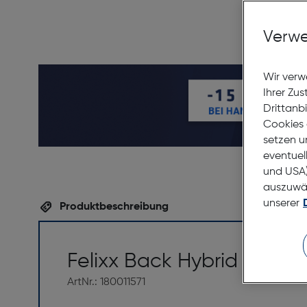
Verwe
Wir verw
Ihrer Zu
Drittanb
Cookies 
setzen u
eventuel
und USA)
auszuwähl
unserer
Produktbeschreibung
Felixx Back Hybrid Magsa
ArtNr.: 180011571