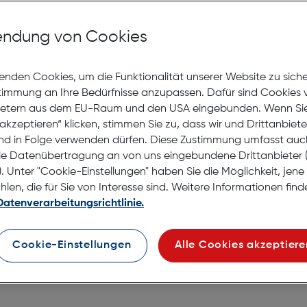
Lagernd | 2 bis 3 Werkt
Nach Hause liefern
ndung von Cookies
Selbstabholung in
Verf
enden Cookies, um die Funktionalität unserer Website zu sich
stimmung an Ihre Bedürfnisse anzupassen. Dafür sind Cookies 
ietern aus dem EU-Raum und den USA eingebunden. Wenn Sie 
akzeptieren“ klicken, stimmen Sie zu, dass wir und Drittanbiet
nd in Folge verwenden dürfen. Diese Zustimmung umfasst auc
le Datenübertragung an von uns eingebundene Drittanbiete
. Unter "Cookie-Einstellungen" haben Sie die Möglichkeit, jen
en, die für Sie von Interesse sind. Weitere Informationen finde
Datenverarbeitungsrichtlinie.
Cookie-Einstellungen
Alle Cookies akzeptiere
fe Apple iPhone 17 Clear