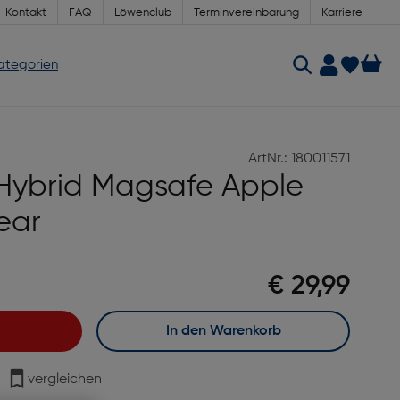
Kontakt
FAQ
Löwenclub
Terminvereinbarung
Karriere
Kategorien
ArtNr.: 180011571
 Hybrid Magsafe Apple
ear
€ 29,99
In den Warenkorb
vergleichen