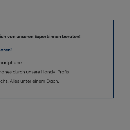
ich von unseren Expert:innen beraten!
baren!
 Smartphone
phones durch unsere Handy-Profis
eichs. Alles unter einem Dach
.