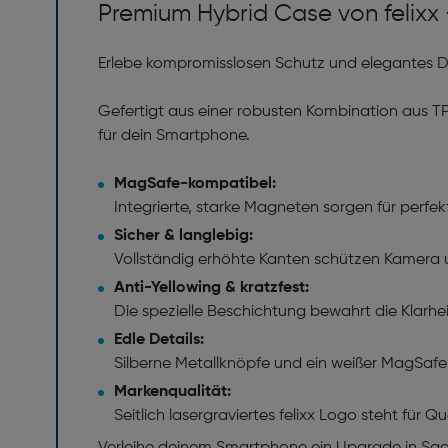
Premium Hybrid Case von felixx – 
Erlebe kompromisslosen Schutz und elegantes D
Gefertigt aus einer robusten Kombination aus TP
für dein Smartphone.
MagSafe-kompatibel:
Integrierte, starke Magneten sorgen für perfe
Sicher & langlebig:
Vollständig erhöhte Kanten schützen Kamera u
Anti-Yellowing & kratzfest:
Die spezielle Beschichtung bewahrt die Klarhei
Edle Details:
Silberne Metallknöpfe und ein weißer MagSafe-
Markenqualität:
Seitlich lasergraviertes felixx Logo steht für Q
Verleihe deinem Smartphone ein Upgrade in Sac