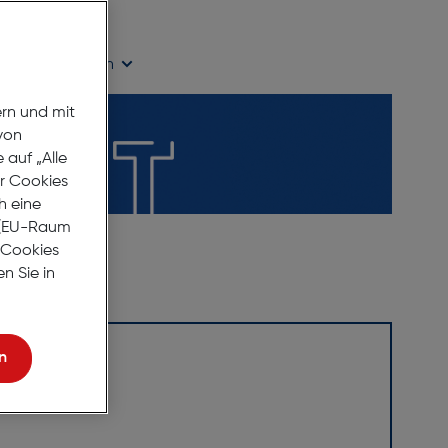
age Lieferzeit
ügbarkeit prüfen
ern und mit
von
auf „Alle
er Cookies
h eine
r (EU-Raum
e Cookies
n Sie in
n